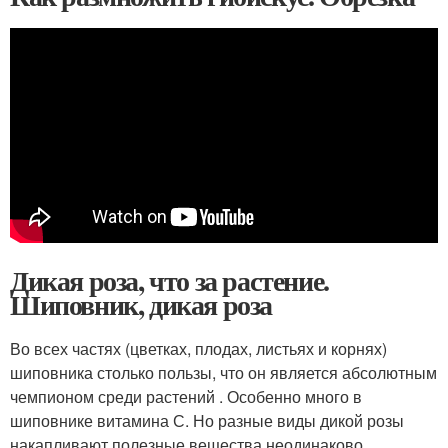
Дикая роза, что за растение.
Шиповник, дикая роза
Во всех частях (цветках, плодах, листьях и корнях)
шиповника столько пользы, что он является абсолютным
чемпионом среди растений . Особенно много в
шиповнике витамина С. Но разные виды дикой розы
накапливают полезные вещества неодинаково.