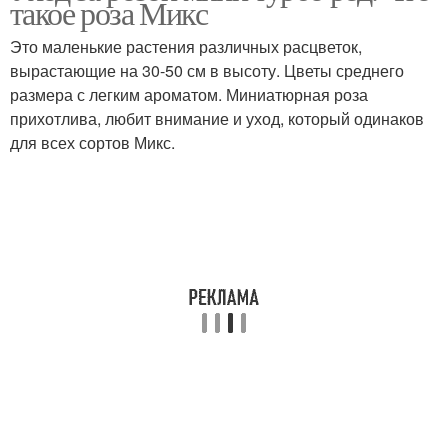
такое роза Микс
розами
Это маленькие растения различных расцветок,
вырастающие на 30-50 см в высоту. Цветы среднего
размера с легким ароматом. Миниатюрная роза
Роза в горшке
Неправильный уход
прихотлива, любит внимание и уход, который одинаков
для всех сортов Микс.
Комнатные растения
Дикая роза
Роза в домашних
Комнатное растение
условиях
Китайская роза
Розы с фото