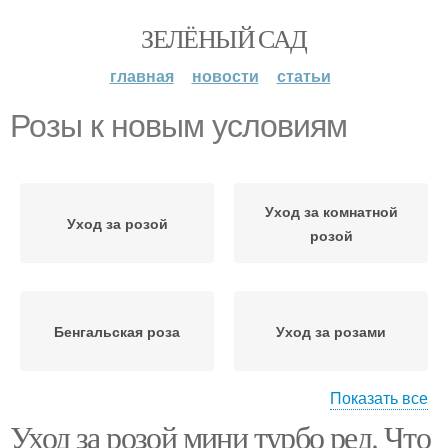
ЗЕЛЁНЫЙ САД
главная
новости
статьи
Розы к новым условиям
Уход за комнатной
Уход за розой
розой
Бенгальская роза
Уход за розами
Показать все
Уход за розой мини турбо ред. Что
Патио в домашних
Необходимые условия