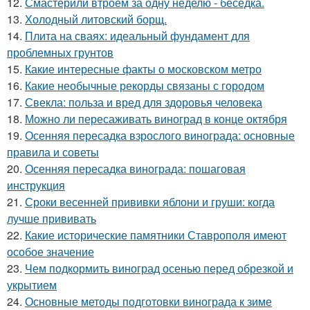
12.
Смастерили втроём за одну неделю - беседка.
13.
Холодный литовский борщ.
14.
Плита на сваях: идеальный фундамент для
проблемных грунтов
15.
Какие интересные факты о московском метро
16.
Какие необычные рекорды связаны с городом
17.
Свекла: польза и вред для здоровья человека
18.
Можно ли пересаживать виноград в конце октября
19.
Осенняя пересадка взрослого винограда: основные
правила и советы
20.
Осенняя пересадка винограда: пошаговая
инструкция
21.
Сроки весенней прививки яблони и груши: когда
лучше прививать
22.
Какие исторические памятники Ставрополя имеют
особое значение
23.
Чем подкормить виноград осенью перед обрезкой и
укрытием
24.
Основные методы подготовки винограда к зиме