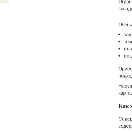
Огран
склад
Очень
защ
тем
вла
воз
Ориен
подхо
Наруш
карто
Как 
Содер
содер