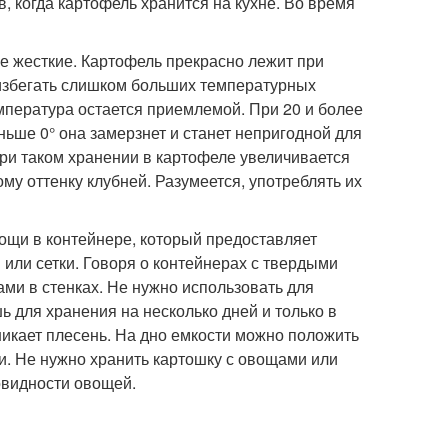
, когда картофель хранится на кухне. Во время
кие жесткие. Картофель прекрасно лежит при
я избегать слишком больших температурных
мпература остается приемлемой. При 20 и более
ньше 0° она замерзнет и станет непригодной для
При таком хранении в картофеле увеличивается
му оттенку клубней. Разумеется, употреблять их
ощи в контейнере, который предоставляет
или сетки. Говоря о контейнерах с твердыми
ами в стенках. Не нужно использовать для
 для хранения на несколько дней и только в
никает плесень. На дно емкости можно положить
ни. Не нужно хранить картошку с овощами или
овидности овощей.