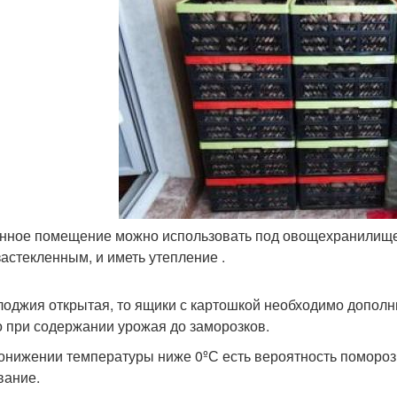
нное помещение можно использовать под овощехранилище,
застекленным, и иметь утепление .
лоджия открытая, то ящики с картошкой необходимо дополн
о при содержании урожая до заморозков.
онижении температуры ниже 0ºС есть вероятность помороз
вание.