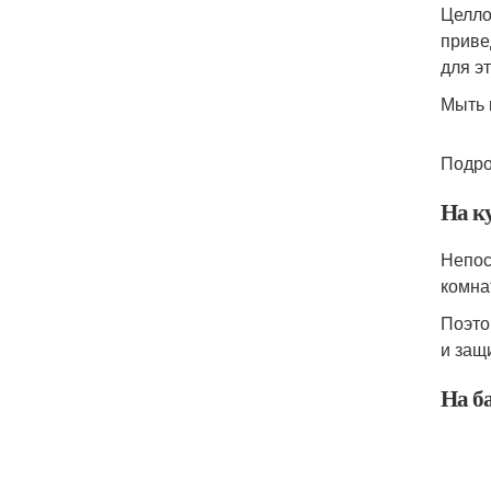
Целло
приве
для эт
Мыть 
Подро
На к
Непос
комна
Поэто
и защ
На б