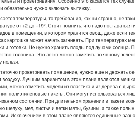
тельны и проветривания. Особенно это касается тех случаев
ки обязательно нужно включать вытяжку.
асается температуры, то требования, как ни странно, не та
ратуре от +2 до +19°. Стоит помнить, что надо постаратьс
адов в помещении, в котором хранится овощ, даже если те
сах картошка может начать загнивать. При температурах ме
ки и готовки. Не нужно хранить плоды под лучами солнца. 
ество солонина. Это легко можно заметить по явному зелено
у нельзя.
таточно проветривать помещение, нужно еще и держать ов
п воздуху. Лучшим вариантом в этом плане являются мешки 
ами, можно отметить модели из пластика и из дерева с дырк
ния полиэтиленовые пакеты. Они могут использоваться лишь
язанном состоянии. При длительном хранении в пакете воз
ую шелуху, мел, листья и ветки мяты, бузины, а также полы
ами. Исключением в этом плане являются единичные разн