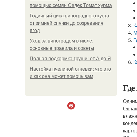
помощью семян Седек Томат хурма
Годичный цикл виноградного куста:
от зимней спячки до созревания
К
ягод
М
Г
Уход за виноградом в июле:
основные правила и советы
Полная подкормка груши: от А до Я
К
Настойка пчелиной огневки: что это
и как она может помочь вам
Где
Одним
Однак
влажн
конде
карто