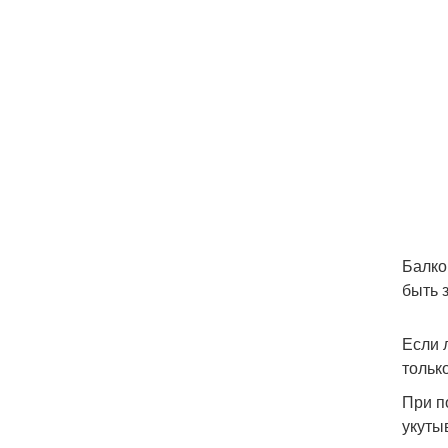
Балко
быть 
Если 
тольк
При п
укуты