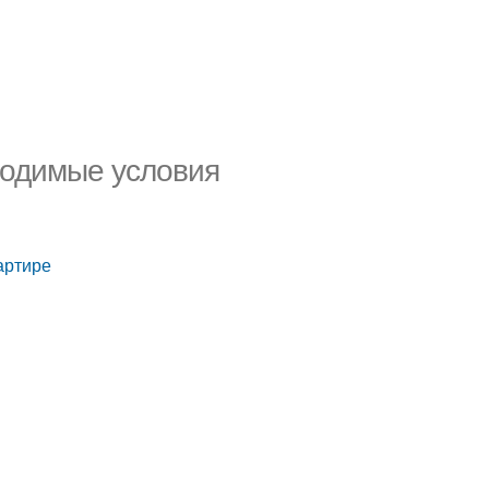
ходимые условия
артире