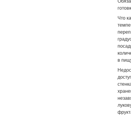
Обяза
готов
Что к
темпе
переп
граду
посад
колич
в пищ
Недос
досту
стенк
хране
незав
луков
фрукт