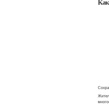
Как
Сохра
Жител
много