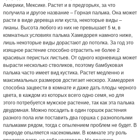
Америки, Мексике. Растет и в предгорьях, за что
получила и другое название – Горная пальма. Она может
расти в виде деревца или куста, некоторые виды –
лианы. Высота любого из них не превышает 5 м, в
комнатных условиях пальма Хамедорея намного ниже,
лишь некоторые виды дорастают до потолка. За год это
изящное растение способно отрастить не более 2
красивых перистых листьев. От одного корневища может
вырасти несколько стволиков, поэтому бамбуковая
пальма часто имеет вид кустика. Растет медленно и
максимальных размеров достигает нескоро. Хамедорея
способна зацвести в комнате и даже дать плоды черного
цвета, в каждом из которых всего одно семя, но для
этого потребуется мужское растение, так как эта пальма
двудомная. Можно посадить в один горшок растения
разного пола или поставить два горшка с разнополыми
пальмами рядом, тогда с опылением проблем не будет. В
природе опыляется насекомыми. В комнате эту роль
придется взять на себя цветоводу. На практике