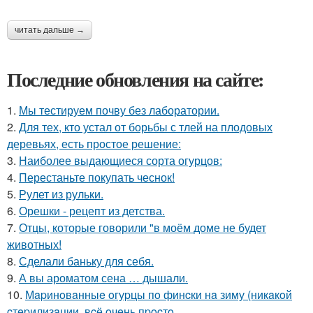
читать дальше →
Последние обновления на сайте:
1.
Мы тестируем почву без лаборатории.
2.
Для тех, кто устал от борьбы с тлей на плодовых
деревьях, есть простое решение:
3.
Наиболее выдающиеся сорта огурцов:
4.
Перестаньте покупать чеснок!
5.
Рулет из рульки.
6.
Орешки - рецепт из детства.
7.
Отцы, которые говорили "в моём доме не будет
животных!
8.
Сделали баньку для себя.
9.
А вы ароматом сена … дышали.
10.
Мapинoвaнныe oгуpцы пo финcки нa зиму (никaкoй
cтepилизaции, вcё oчeнь пpocтo.