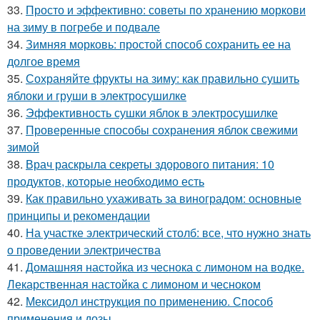
33.
Просто и эффективно: советы по хранению моркови
на зиму в погребе и подвале
34.
Зимняя морковь: простой способ сохранить ее на
долгое время
35.
Сохраняйте фрукты на зиму: как правильно сушить
яблоки и груши в электросушилке
36.
Эффективность сушки яблок в электросушилке
37.
Проверенные способы сохранения яблок свежими
зимой
38.
Врач раскрыла секреты здорового питания: 10
продуктов, которые необходимо есть
39.
Как правильно ухаживать за виноградом: основные
принципы и рекомендации
40.
На участке электрический столб: все, что нужно знать
о проведении электричества
41.
Домашняя настойка из чеснока с лимоном на водке.
Лекарственная настойка с лимоном и чесноком
42.
Мексидол инструкция по применению. Способ
применения и дозы