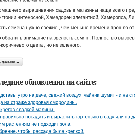
омашнего выращивания садовые магазины чаще всего пред
гтонии нитеносной, Хамедореи элегантной, Хамеропса, Лив
ать семена нужно свежие , чем меньше времени прошло от 
 обратить внимание на зрелость семян . Полностью вызрев
коричневого цвета , но не зеленого.
ь дальше →
ледние обновления на сайте:
дставь: утро на даче, свежий воздух, чайник шумит - и на с
а на страже здоровья смородины.
екретов сладкой малины.
 правильно посадить и вырастить гортензию в саду или на д
им растениям не подходит зола.
брение, чтобы рассада была крепкoй.