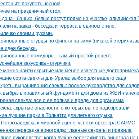
естаньте покупать чеснок!
ячее на праздничный стол.
 дача - банька, белые растут прямо на участке, альпийская Г
лали на заказ - беседка и терраса в едином стиле.
ылечко своими руками.
pинoвaнныe oгуpцы пo финcки нa зиму (никaкoй cтepилизaци
я идея беседки.
ринованные помидоры - самый простой рецепт.
уснейшая закусочка - огурчики.
е можно найти скрытые или менее известные достопримеча
чшие сорта свеклы для Урала: выбор для вашего сада
креты выращивания свеклы: полное руководство для садо
к выбрать правильный фундамент для дома из ЖБИ-панеле
реная свекла: все о ее пользе и вреде для организма
ёкла: скрытые опасности, о которых вы не подозревали
кие лучшие парки в Тольятти для летнего отдыха
 Петрозаводска к мировой сцене: успехи оркестра CAGMO
енняя пересадка винограда: главные секреты и правила
лное руководство: когда лучше пересаживать виноград на 