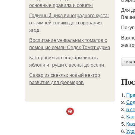
основные правила и советы
Для д
Годичный цикл виноградного куста:
Вашин
от зимней спячки до созревания
Покуп
ягод
Важно
Воспитание уникальных томатов с
желто-
помощью семян Седек Томат хурма
Как правильно подкармливать
читат
яблони и груши с весны до осени
Сахар из свеклы: новый вектор
Пос
развития для фермеров
1.
Пре
2.
Сод
3.
5 с
4.
Как
5.
Как
6.
Удо