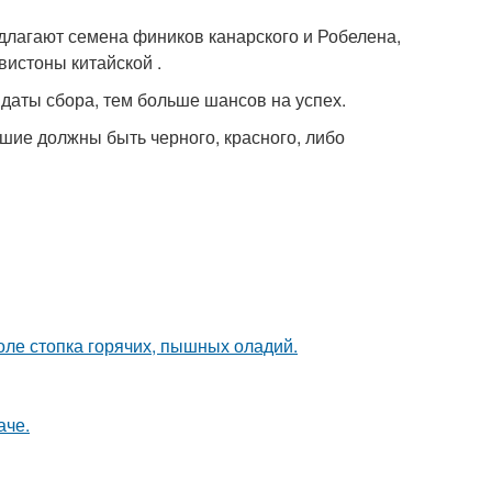
лагают семена фиников канарского и Робелена,
истоны китайской .
даты сбора, тем больше шансов на успех.
шие должны быть черного, красного, либо
толе стопка горячих, пышных оладий.
аче.