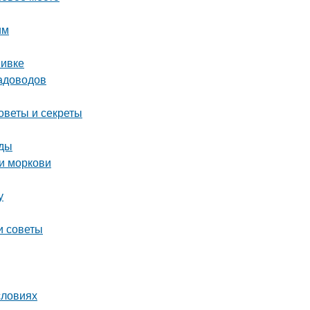
им
вивке
садоводов
оветы и секреты
оды
и моркови
у
и советы
словиях