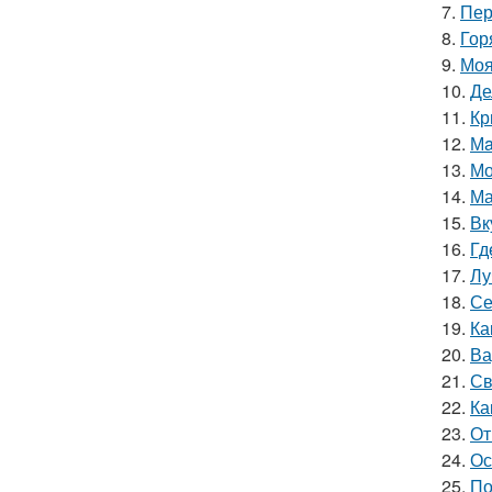
7.
Пер
8.
Гор
9.
Моя
10.
Де
11.
Кр
12.
Мa
13.
Мо
14.
Ма
15.
Вк
16.
Гд
17.
Лу
18.
Се
19.
Ка
20.
Ва
21.
Св
22.
Ка
23.
От
24.
Ос
25.
По