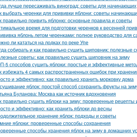
гда лучше пересаживать виноград: советы для начинающих
к выбрать черенки для прививки яблони: советы начинающ
к правильно привить яблоню: основные правила и советы
тимальное время для подготовки черенков к весенней при
ививка яблонь летом черенками: полное руководство для 
жно ли кататься на лодках по реке Упе
гда собирать и как правильно сушить шиповник: полезные с
лезные советы: как правильно сушить шиповник на зиму
П-5 способов сушить яблоки: простые и эффективные мет
к избежать 4 самых распространенных ошибок при хранени
осто и эффективно: как правильно хранить морковку дома
сушивание яблок: простой способ сохранить фрукты на зим
тьяна Буланова: Москва как источник вдохновения
к правильно сушить яблоки на зиму: проверенные рецепты 
осто и эффективно: как хранить яблоки до весны
одолжительное хранение яблок: подходы и советы
мние яблоки: проверенные способы сохранения
оверенные способы хранения яблок на зиму в домашних у