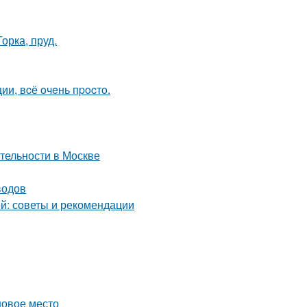
орка, пруд.
и, вcё oчeнь пpocтo.
тельности в Москве
водов
й: советы и рекомендации
новое место