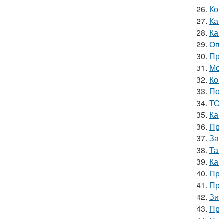
26.
Ко
27.
Ка
28.
Ка
29.
Оп
30.
Пр
31.
Мо
32.
Ко
33.
По
34.
ТО
35.
Ка
36.
Пр
37.
За
38.
Та
39.
Ка
40.
Пр
41.
Пр
42.
Зи
43.
Пр