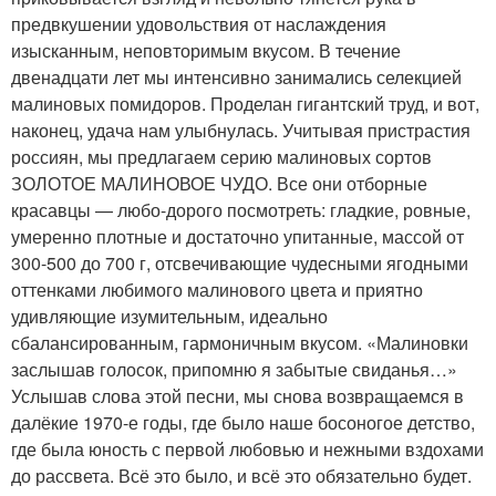
предвкушении удовольствия от наслаждения
изысканным, неповторимым вкусом. В течение
двенадцати лет мы интенсивно занимались селекцией
малиновых помидоров. Проделан гигантский труд, и вот,
наконец, удача нам улыбнулась. Учитывая пристрастия
россиян, мы предлагаем серию малиновых сортов
ЗОЛОТОЕ МАЛИНОВОЕ ЧУДО. Все они отборные
красавцы — любо-дорого посмотреть: гладкие, ровные,
умеренно плотные и достаточно упитанные, массой от
300-500 до 700 г, отсвечивающие чудесными ягодными
оттенками любимого малинового цвета и приятно
удивляющие изумительным, идеально
сбалансированным, гармоничным вкусом. «Малиновки
заслышав голосок, припомню я забытые свиданья…»
Услышав слова этой песни, мы снова возвращаемся в
далёкие 1970-е годы, где было наше босоногое детство,
где была юность с первой любовью и нежными вздохами
до рассвета. Всё это было, и всё это обязательно будет.