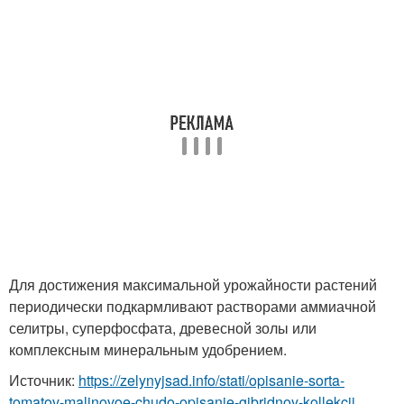
Для достижения максимальной урожайности растений
периодически подкармливают растворами аммиачной
селитры, суперфосфата, древесной золы или
комплексным минеральным удобрением.
Источник:
https://zelynyjsad.info/stati/opisanie-sorta-
tomatov-malinovoe-chudo-opisanie-gibridnoy-kollekcii