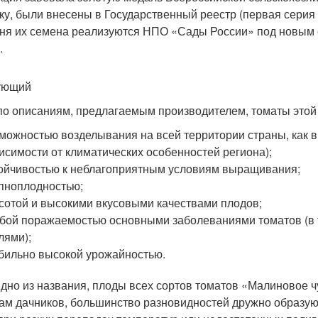
ку, были внесены в Государственный реестр (первая серия – 
ня их семена реализуются НПО «Сады России» под новы
.
ующий
по описаниям, предлагаемым производителем, томаты это
можностью возделывания на всей территории страны, как в 
исимости от климатических особенностей региона);
ойчивостью к неблагоприятным условиям выращивания;
пноплодностью;
сотой и высокими вкусовыми качествами плодов;
бой поражаемостью основными заболеваниями томатов (в
лями);
бильно высокой урожайностью.
идно из названия, плоды всех сортов томатов «Малиновое 
ам дачников, большинство разновидностей дружно образу