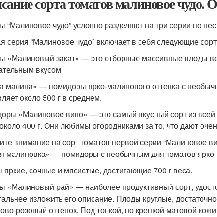
сание сорта томатов малиновое чудо. 
ы “Малиновое чудо” условно разделяют на три серии по нес
я серия “Малиновое чудо” включает в себя следующие сорт
ы «Малиновый закат» — это отборные массивные плоды вес
ательным вкусом.
а малина» — помидоры ярко-малинового оттенка с необычн
вляет около 500 г в среднем.
оры «Малиновое вино» — это самый вкусный сорт из всей се
 около 400 г. Они любимы огородниками за то, что дают оч
ите внимание на сорт томатов первой серии “Малиновое вин
я малиновка» — помидоры с необычным для томатов ярко
 яркие, сочные и мясистые, достигающие 700 г веса.
ы «Малиновый рай» — наиболее продуктивный сорт, удосто
тальнее изложить его описание. Плоды круглые, достаточно
ово-розовый оттенок. Под тонкой, но крепкой матовой кожи