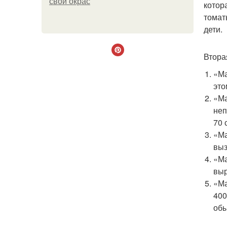
свой окрас
котор
томат
дети.
Втора
«Ма
это
«Ма
неп
70 
«Ма
выз
«Ма
выр
«Ма
400
обы