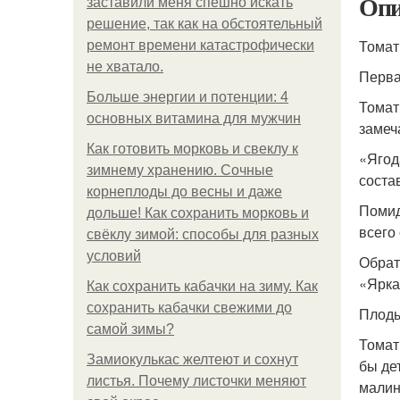
Опи
заставили меня спешно искать
решение, так как на обстоятельный
Томат
ремонт времени катастрофически
не хватало.
Перва
Больше энергии и потенции: 4
Томат
основных витамина для мужчин
замеч
Как готовить морковь и свеклу к
«Ягод
зимнему хранению. Сочные
соста
корнеплоды до весны и даже
Помид
дольше! Как сохранить морковь и
всего
свёклу зимой: способы для разных
условий
Обрат
«Ярка
Как сохранить кабачки на зиму. Как
сохранить кабачки свежими до
Плоды
самой зимы?
Томат
Замиокулькас желтеют и сохнут
бы де
листья. Почему листочки меняют
малин