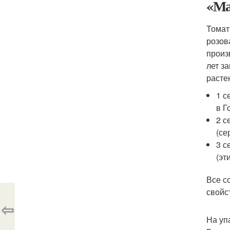
«Ма
Томат
розов
произ
лет з
расте
1 с
в Г
2 с
(се
3 с
(эт
Все с
свойс
⇦
На уп