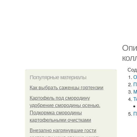
Опи
кол
Сод
О
Популярные материалы
П
Как выбрать саженцы гортензии
М
Картофель под смородину
Т
удобрение смородины осенью.
Подкормка смородины
П
картофельными очистками
Внезапно нагрянувшие гости