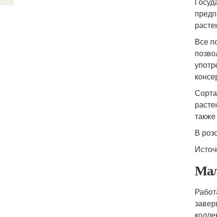
Госуд
предп
расте
Все п
позво
употр
консе
Сорта
расте
также
В роз
Источ
Мал
Работ
завер
колле