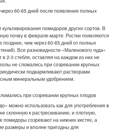
ах.
через 60-65 дней после появления полных
 культивирования помидоров других сортов. В
ную почву в феврале-марте. Ростки появляются
е позднее, чем через 60-65 дней от полных
стений). Все разновидности «Малинового чуда»
в 2-3 стебля, оставляя на каждом из них не
тволы не сломались при созревании крупных
ериодически подкармливают растворами
ксным минеральным удобрением.
сломались при созревании крупных плодов
о» можно использовать как для употребления в
не склонную к растрескиванию, и плотную,
е помидоры созревают на нижних кистях, а
ие размеры и вполне пригодны для