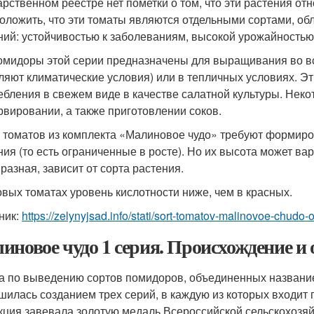
арственном реестре нет пометки о том, что эти растения отн
оложить, что эти томаты являются отдельными сортами, 
ний: устойчивостью к заболеваниям, высокой урожайностью
омидоры этой серии предназначены для выращивания во все
ляют климатические условия) или в тепличных условиях. Э
ебления в свежем виде в качестве салатной культуры. Нек
рвировании, а также приготовлении соков.
 томатов из комплекта «Малиновое чудо» требуют формиро
ния (то есть ограниченные в росте). Но их высота может вар
 разная, зависит от сорта растения.
овых томатах уровень кислотности ниже, чем в красных.
ник:
https://zelynyjsad.info/stati/sort-tomatov-malinovoe-chudo-
иновое чудо 1 серия. Происхождение и
а по выведению сортов помидоров, объединенных название
шилась созданием трех серий, в каждую из которых входит п
кция завевала золотую медаль Всероссийской сельскохозяй