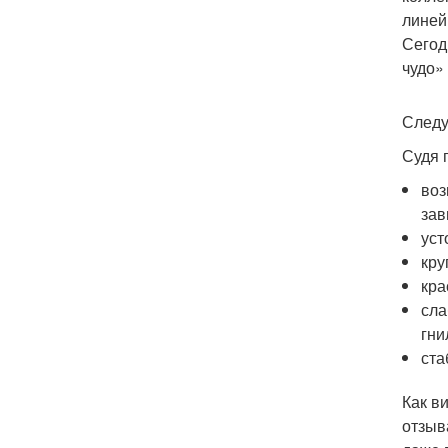
линей
Сегод
чудо» 
След
Судя 
воз
зав
уст
кру
кра
сла
гни
ста
Как в
отзыв