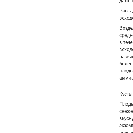
даже 
Расса
всход
Возде
средн
в теч
всход
разви
более
плодо
аммиа
Кусты
Плоды
свеже
вкусн
экзем
цельн