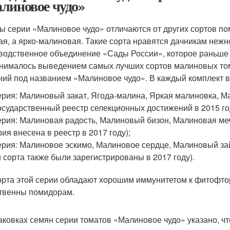
линовое чудо»
ы серии «Малиновое чудо» отличаются от других сортов по
ая, а ярко-малиновая. Такие сорта нравятся дачникам нежн
водственное объединение «Сады России», которое раньше 
анималось выведением самых лучших сортов малиновых том
ний под названием «Малиновое чудо». В каждый комплект в
ерия: Малиновый закат, Ягода-малина, Яркая малиновка, М
осударственный реестр селекционных достижений в 2015 го
ерия: Малиновая радость, Малиновый бизон, Малиновая м
рия внесена в реестр в 2017 году);
ерия: Малиновое эскимо, Малиновое сердце, Малиновый з
и сорта также были зарегистрированы в 2017 году).
орта этой серии обладают хорошим иммунитетом к фитофто
твенны помидорам.
аковках семян серии томатов «Малиновое чудо» указано, что