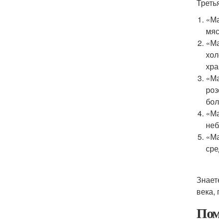
Треть
«Ма
мяс
«Ма
хол
хра
«Ма
роз
бол
«Ма
неб
«Ма
сре
Знает
века,
Пом