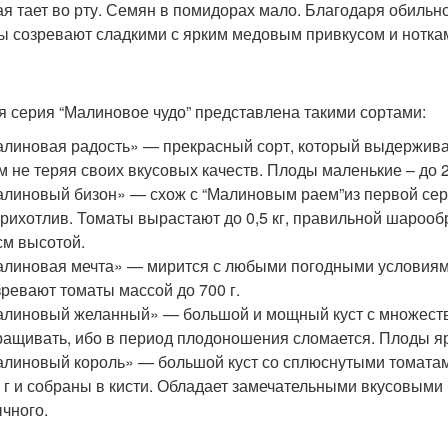
ая тает во рту. Семян в помидорах мало. Благодаря обиль
ы созревают сладкими с ярким медовым привкусом и нотка
я серия “Малиновое чудо” представлена такими сортами:
линовая радость» — прекрасный сорт, который выдержива
м не теряя своих вкусовых качеств. Плоды маленькие – до 25
линовый бизон» — схож с “Малиновым раем”из первой сери
рихотлив. Томаты вырастают до 0,5 кг, правильной шарооб
см высотой.
линовая мечта» — мирится с любыми погодными условиями
ревают томаты массой до 700 г.
линовый желанный» — большой и мощный куст с множеств
ащивать, ибо в период плодоношения сломается. Плоды яр
линовый король» — большой куст со сплюснутыми томатам
 г и собраны в кисти. Обладает замечательными вкусовыми
чного.