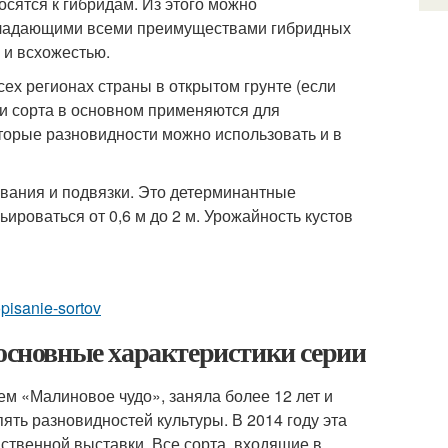
осятся к гибридам. Из этого можно
обладающими всеми преимуществами гибридных
 и всхожестью.
х регионах страны в открытом грунте (если
ти сорта в основном применяются для
оторые разновидности можно использовать и в
вания и подвязки. Это детерминантные
ьироваться от 0,6 м до 2 м. Урожайность кустов
opisanie-sortov
 основные характеристики серии
м «Малиновое чудо», заняла более 12 лет и
ять разновидностей культуры. В 2014 году эта
ственной выставки. Все сорта, входящие в