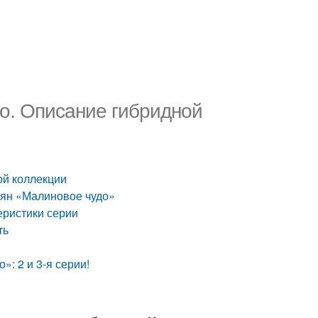
о. Описание гибридной
ой коллекции
мян «Малиновое чудо»
еристики серии
ть
: 2 и 3-я серии!