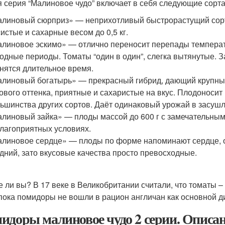
я серия “Малиновое чудо” включает в себя следующие сорта
линовый сюрприз» — неприхотливый быстрорастущий сорт,
истые и сахарные весом до 0,5 кг.
линовое эскимо» — отлично переносит перепады температ
одные периоды. Томаты “один в один”, слегка вытянутые. 
нятся длительное время.
линовый богатырь» — прекрасный гибрид, дающий крупные
ового оттенка, приятные и сахаристые на вкус. Плодоноси
ьшинства других сортов. Даёт одинаковый урожай в засушл
линовый зайка» — плоды массой до 600 г с замечательным
лагоприятных условиях.
линовое сердце» — плоды по форме напоминают сердце, о
дний, зато вкусовые качества просто превосходные.
е ли вы? В 17 веке в Великобритании считали, что томаты –
 пока помидоры не вошли в рацион англичан как основной д
идоры малиновое чудо 2 серии. Описа