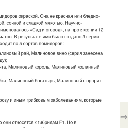
мидоров окраской. Она не красная или бледно-
ой, сочной и сладкой мякотью. Научно-
именовалось «Сад и огород», на протяжении 12
атов. В результате ими было создано 3 серии
ходит по 5 сортов помидоров:
алиновый рай, Малиновое вино (серия занесена
ду);
ечта, Малиновый король, Малиновый желанный
айка, Малиновый богатырь, Малиновый сюрприз
розу и иным грибковым заболеваниям, которые
⇨
 они относятся к гибридам F1. Но в