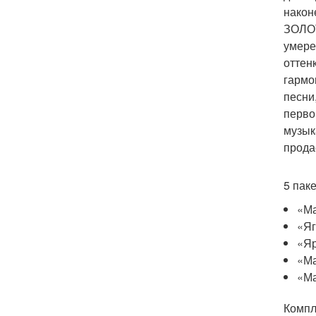
након
ЗОЛОТ
умере
оттен
гармо
песни
перво
музык
прода
5 пак
«Ма
«Яг
«Яр
«М
«Ма
Компл