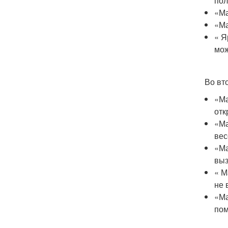
пол
«Ма
«Ма
« Я
мож
Во вт
«Ма
отк
«Ма
вес
«Ма
выз
« М
не 
«Ма
пом