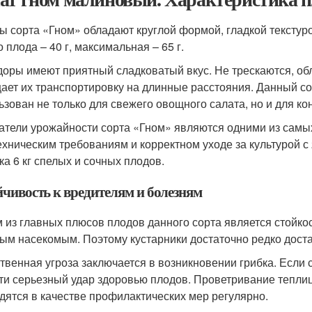
ы сорта «Гном» обладают круглой формой, гладкой текстур
 плода – 40 г, максимальная – 65 г.
оры имеют приятный сладковатый вкус. Не трескаются, об
ает их транспортировку на длинные расстояния. Данный со
ьзован не только для свежего овощного салата, но и для ко
атели урожайности сорта «Гном» являются одними из самы
ехническим требованиям и корректном уходе за культурой с
ка 6 кг спелых и сочных плодов.
йчивость к вредителям и болезням
 из главных плюсов плодов данного сорта является стойкос
ым насекомым. Поэтому кустарники достаточно редко дост
твенная угроза заключается в возникновении грибка. Если 
ти серьезный удар здоровью плодов. Проветривание тепли
дятся в качестве профилактических мер регулярно.