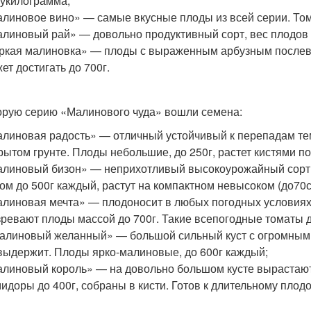
укилограмма;
линовое вино» — самые вкусные плоды из всей серии. Тома
линовый рай» — довольно продуктивный сорт, вес плодов д
ркая малиновка» — плоды с выраженным арбузным послевк
ет достигать до 700г.
орую серию «Малинового чуда» вошли семена:
линовая радость» — отличный устойчивый к перепадам те
рытом грунте. Плоды небольшие, до 250г, растет кистями по
линовый бизон» — неприхотливый высокоурожайный сорт
ом до 500г каждый, растут на компактном невысоком (до70с
линовая мечта» — плодоносит в любых погодных условиях.
ревают плоды массой до 700г. Такие всепогодные томаты 
алиновый желанный» — большой сильный куст с огромным 
выдержит. Плоды ярко-малиновые, до 600г каждый;
линовый король» — на довольно большом кусте вырастаю
идоры до 400г, собраны в кисти. Готов к длительному пло