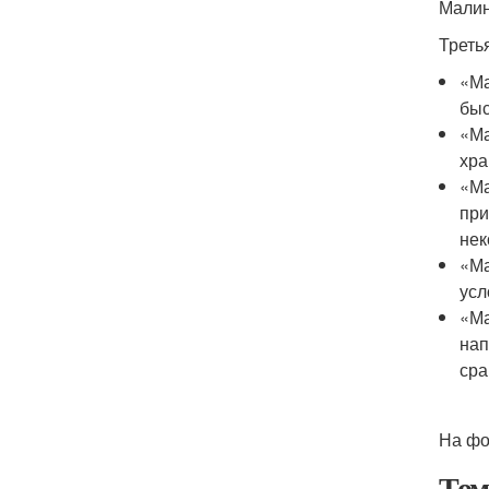
Малин
Треть
«Ма
быс
«Ма
хра
«Ма
при
нек
«Ма
усл
«Ма
нап
сра
На фо
Том