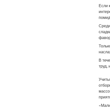
Если 
интер
помид
Среди
сладк
фавор
Тольк
насла
В теч
труд, 
Учиты
отбор
массо
прият
«Мали