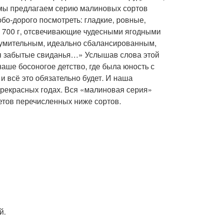
, мы предлагаем серию малиновых сортов
дорого посмотреть: гладкие, ровные,
о 700 г, отсвечивающие чудесными ягодными
зумительным, идеально сбалансированным,
я забытые свиданья…» Услышав слова этой
наше босоногое детство, где была юность с
и всё это обязательно будет. И наша
прекрасных годах. Вся «малиновая серия»
кетов перечисленных ниже сортов.
й.