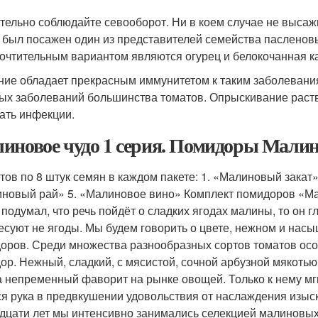
тельно соблюдайте севооборот. Ни в коем случае не высажи
 был посажен один из представителей семейства пасленовы
очтительным вариантом являются огурец и белокочанная ка
ние обладает прекрасным иммунитетом к таким заболевани
ых заболеваний большинства томатов. Опрыскивание раст
ать инфекции.
иновое чудо 1 серия. Помидоры Малино
етов по 8 штук семян в каждом пакете: 1. «Малиновый закат
новый рай» 5. «Малиновое вино» Комплект помидоров «Мал
о подумал, что речь пойдёт о сладких ягодах малины, то он 
есуют не ягоды. Мы будем говорить о цвете, нежном и на
оров. Среди множества разнообразных сортов томатов осо
ор. Нежный, сладкий, с мясистой, сочной арбузной мякотью
а непременный фаворит на рынке овощей. Только к нему мг
ся рука в предвкушении удовольствия от наслаждения изыс
дцати лет мы интенсивно занимались селекцией малиновых п