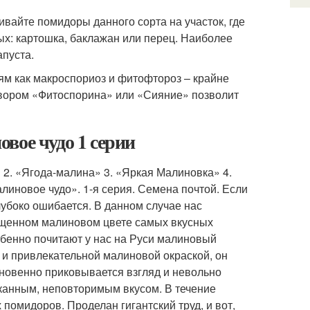
вайте помидоры данного сорта на участок, где
х: картошка, баклажан или перец. Наиболее
пуста.
ям как макроспориоз и фитофтороз – крайне
вором «Фитоспорина» или «Сияние» позволит
вое чудо 1 серии
» 2. «Ягода-малина» 3. «Яркая Малиновка» 4.
иновое чудо». 1-я серия. Семена почтой. Если
глубоко ошибается. В данном случае нас
сыщенном малиновом цвете самых вкусных
бенно почитают у нас на Руси малиновый
 и привлекательной малиновой окраской, он
новенно приковывается взгляд и невольно
канным, неповторимым вкусом. В течение
омидоров. Проделан гигантский труд, и вот,