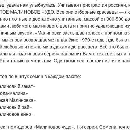
ец, удача нам улыбнулась. Учитывая пристрастия россиян
ОЕ МАЛИНОВОЕ ЧУДО. Все они отборные красавцы — любо-
нно плотные и достаточно упитанные, массой от 300-500 д
ками любимого малинового цвета и приятно удивляющие и
ничным вкусом. «Малиновки заслышав голосок, припомню 
, мы снова возвращаемся в далёкие 1970-е годы, где было 
й любовью и нежными вздохами до рассвета. Всё это было, 
альная «малиновая серия» напомнит Вам о тех светлых и 
ётся только комплектом. Один комплект состоит из пяти па
етов по 8 штук семян в каждом пакете:
линовый закат»
ода-малина»
кая Малиновка»
алиновый рай»
линовое вино»
ект помидоров «Малиновое чудо». 1-я серия. Семена почто