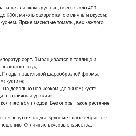
ты не слишком крупные, всего около 400г;
о 600г, мякоть сахаристая с отличным вкусом;
усием. Яркие мясистые томаты, вес каждого
мператур сорт. Выращивается в теплице и
 несколько штук;
. Плоды правильной шарообразной формы,
м) кустике;
 На довольно невысоком (до 100см) кусте
дают отличный урожай»
количеством плодов. Без опоры такое растение
т сплюснутые плоды. Крупные слаборебристые
доношению. Отличные вкусовые качества.