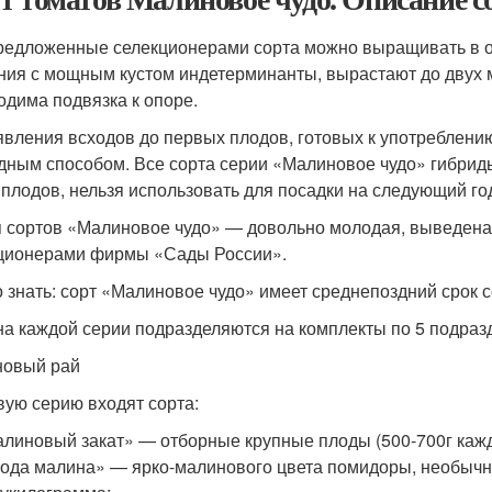
редложенные селекционерами сорта можно выращивать в от
ния с мощным кустом индетерминанты, вырастают до двух м
одима подвязка к опоре.
явления всходов до первых плодов, готовых к употреблени
дным способом. Все сорта серии «Малиновое чудо» гибриды
 плодов, нельзя использовать для посадки на следующий го
 сортов «Малиновое чудо» — довольно молодая, выведена 
ционерами фирмы «Сады России».
 знать: сорт «Малиновое чудо» имеет среднепоздний срок 
а каждой серии подразделяются на комплекты по 5 подраз
овый рай
вую серию входят сорта:
линовый закат» — отборные крупные плоды (500-700г кажд
ода малина» — ярко-малинового цвета помидоры, необычног