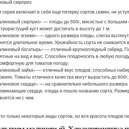
овый сюрприз
я серия включает в себя еще пятерку сортов семян, не ус
линовый сюрприз» — плоды до 500г, мясистые с большим 
трорастущий куст может достигать в высоту до 1 м;
линовое эскимо» — одного размера плоды, слегка вытянут
нятся длительное время. Урожайность сорта не снижается 
линовый богатырь» — отличный крупноплодный гибрид. Пл
ятные на вид и вкус. Способен плодоносить в любую погоду,
омфортную для томатов погоду;
линовый зайка» — отличный вкус плодов, способных набир
овиях. Томаты отличного качества могут вырастать до 600г;
линовое сердце» — на сравнительно небольшого размера 
оминающие сердце, откуда и пошло название сорта. Размер
внятся ни с чем.
то только некоторые виды сортов, но вся красота плодов п
ат гном малиновый. Характеристика п