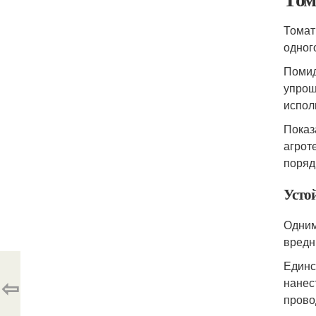
Томат
одного
Помид
упрощ
испол
Показ
агрот
поряд
Усто
Одним
вредн
Единс
⇦
нанес
прово