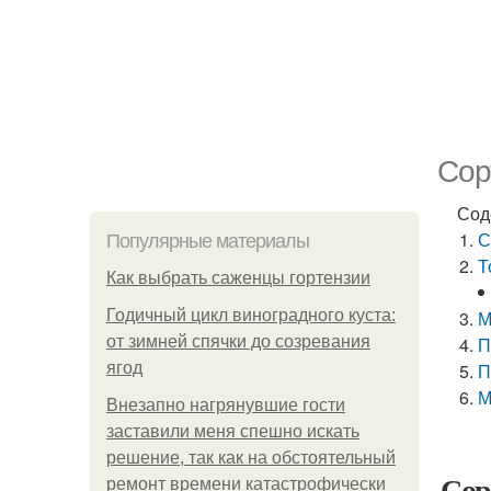
Сор
Сод
С
Популярные материалы
Т
Как выбрать саженцы гортензии
Годичный цикл виноградного куста:
М
от зимней спячки до созревания
П
ягод
П
М
Внезапно нагрянувшие гости
заставили меня спешно искать
решение, так как на обстоятельный
Сор
ремонт времени катастрофически