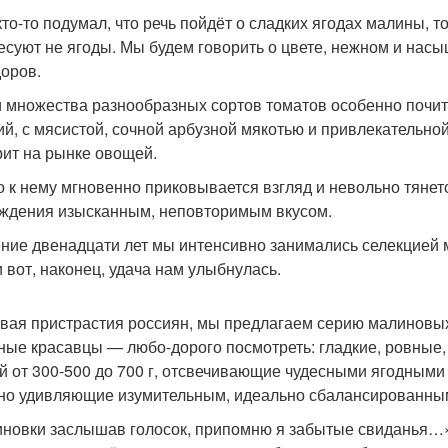
кто-то подумал, что речь пойдёт о сладких ягодах малины, т
есуют не ягоды. Мы будем говорить о цвете, нежном и на
оров.
 множества разнообразных сортов томатов особенно почит
ий, с мясистой, сочной арбузной мякотью и привлекательно
ит на рынке овощей.
о к нему мгновенно приковывается взгляд и невольно тянет
ждения изысканным, неповторимым вкусом.
ение двенадцати лет мы интенсивно занимались селекцией
и вот, наконец, удача нам улыбнулась.
вая пристрастия россиян, мы предлагаем серию малино
ные красавцы — любо-дорого посмотреть: гладкие, ровные,
й от 300-500 до 700 г, отсвечивающие чудесными ягодными
но удивляющие изумительным, идеально сбалансированным
новки заслышав голосок, припомню я забытые свиданья…»