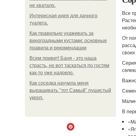
не хватало.
Все п
Интересная идея для дачного
Расте
туалета.
необх
Как правильно ухаживать за
От по
виноградными кустами: основные
расса
правила и рекомендации
своих
Всем привет! Баня - это наша
Серия
страсть, но вот таскаться по гостям
селек
как-то уже надоело.
Важно
Как соседка научила меня
Семен
выращивать "тот Самый" пушистый
укроп.
Малин
В пер
«Ма
«Яг