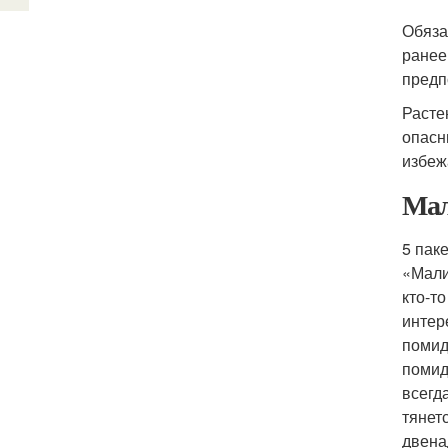
Обяза
ранее
предп
Расте
опасн
избеж
Мал
5 пак
«Мали
кто-т
интер
помид
помид
всегд
тянет
двена