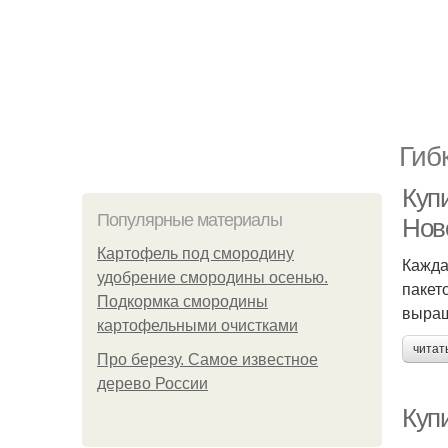
Гиб
Куп
Популярные материалы
Нов
Картофель под смородину
Кажда
удобрение смородины осенью.
пакет
Подкормка смородины
выращ
картофельными очистками
читат
Про березу. Самое известное
дерево России
Куп