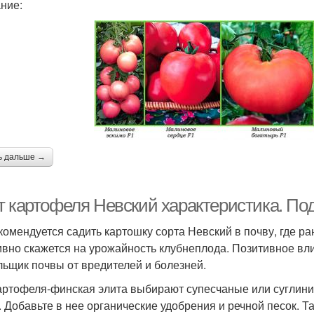
ние:
ь дальше →
т картофеля Невский характеристика. По
комендуется садить картошку сорта Невский в почву, где р
ивно скажется на урожайность клубнеплода. Позитивное вл
льщик почвы от вредителей и болезней.
артофеля-финская элита выбирают супесчаные или суглинист
. Добавьте в нее органические удобрения и речной песок. Т