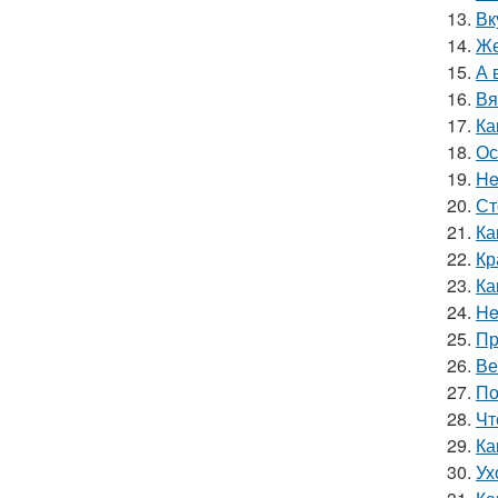
13.
Вк
14.
Же
15.
А 
16.
Вя
17.
Ка
18.
Ос
19.
He
20.
Ст
21.
Ка
22.
Кр
23.
Ка
24.
He
25.
Пр
26.
Ве
27.
По
28.
Чт
29.
Ка
30.
Ух