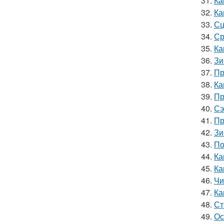
31.
Ка
32.
Ка
33.
Сц
34.
Ср
35.
Ка
36.
Зи
37.
Пр
38.
Ка
39.
Пр
40.
Сэ
41.
Пр
42.
Зи
43.
По
44.
Ка
45.
Ка
46.
Чи
47.
Ка
48.
Ст
49.
Ос