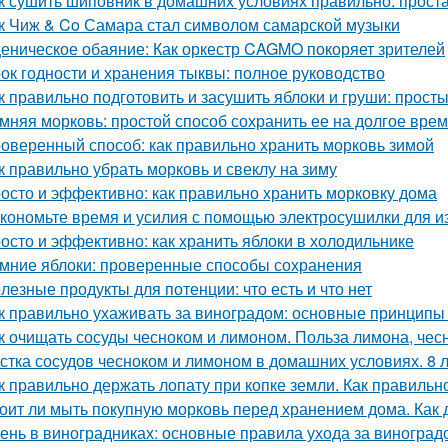
к сушить шиповник в домашних условиях правильно: прост
к Чиж & Co Самара стал символом самарской музыки
еническое обаяние: Как оркестр CAGMO покоряет зрителей
ок годности и хранения тыквы: полное руководство
к правильно подготовить и засушить яблоки и груши: прос
мняя морковь: простой способ сохранить ее на долгое вре
оверенный способ: как правильно хранить морковь зимой
к правильно убрать морковь и свеклу на зиму
осто и эффективно: как правильно хранить морковку дома
кономьте время и усилия с помощью электросушилки для из
осто и эффективно: как хранить яблоки в холодильнике
мние яблоки: проверенные способы сохранения
лезные продукты для потенции: что есть и что нет
к правильно ухаживать за виноградом: основные принципы
к очищать сосуды чесноком и лимоном. Польза лимона, чес
стка сосудов чесноком и лимоном в домашних условиях. 8 
к правильно держать лопату при копке земли. Как правильн
оит ли мыть покупную морковь перед хранением дома. Как 
ень в виноградниках: основные правила ухода за виноград