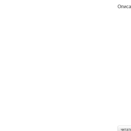
Описа
читат