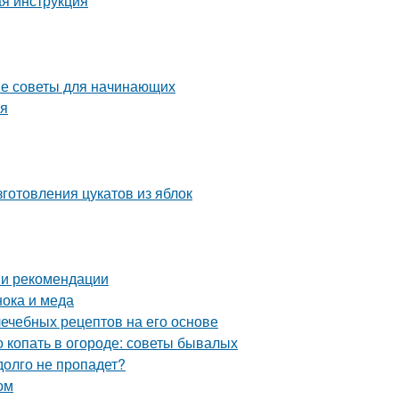
ая инструкция
тые советы для начинающих
мя
готовления цукатов из яблок
 и рекомендации
нока и меда
лечебных рецептов на его основе
о копать в огороде: советы бывалых
долго не пропадет?
ом