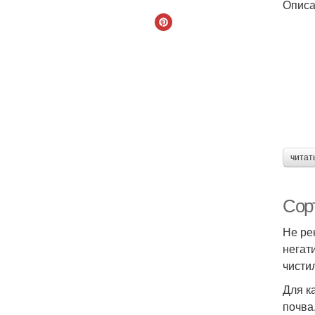
Описа
читат
Сор
Не ре
негат
чисти
Для к
почва