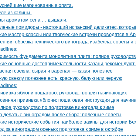
уснейшие маринованные опята.
ле из калины.
вы ароматом сена … дышали.
леные помидоры - настоящий испанский деликатес, который
кие мастер-классы или творческие встречи проводятся в А
енняя обрезка технического винограда изабелла: советы и
adlines:
оимость фундамента монолитная плита: полное руководст
кие основные достопримечательности Казани рекомендуют 
асная свекла: сырая и вареная — какая полезнее
кую свеклу полезнее есть: красную, белую или черную
adlines:
ививка яблони пошагово: руководство для начинающих
сенняя прививка яблони: пошаговая инструкция для начи
лное руководство по подготовке винограда к зиме
о делать с виноградом после сбора: полезные советы
кие исторические события наиболее важны для истории Бе
од за виноградом осенью: подготовка к зиме в октябре