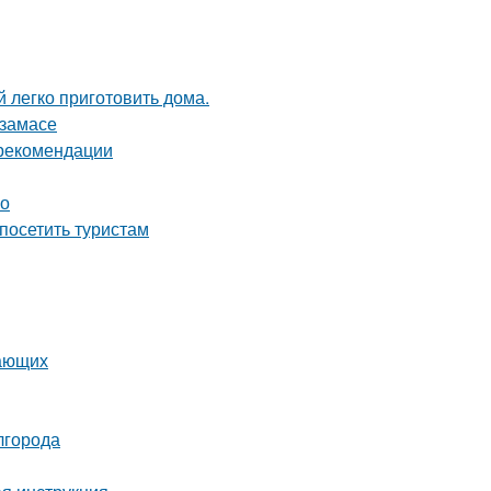
 легко приготовить дома.
рзамасе
 рекомендации
во
посетить туристам
нающих
лгорода