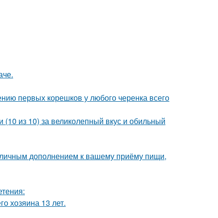
аче.
ению первых корешков у любого черенка всего
 (10 из 10) за великолепный вкус и обильный
 отличным дополнением к вашему приёму пищи,
етения:
го хозяина 13 лет.