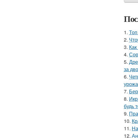
Пос
1.
Топ
2.
Что
3.
Как
4.
Сор
5.
Дре
за дво
6.
Чет
урожа
7.
Бер
8.
Икр
будь 
9.
Пра
10.
Кр
11.
На
12.
Ан