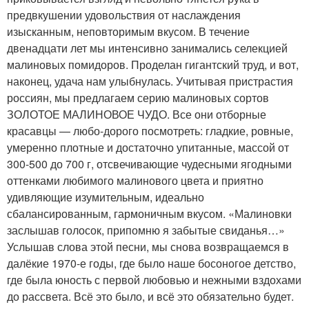
предвкушении удовольствия от наслаждения
изысканным, неповторимым вкусом. В течение
двенадцати лет мы интенсивно занимались селекцией
малиновых помидоров. Проделан гигантский труд, и вот,
наконец, удача нам улыбнулась. Учитывая пристрастия
россиян, мы предлагаем серию малиновых сортов
ЗОЛОТОЕ МАЛИНОВОЕ ЧУДО. Все они отборные
красавцы — любо-дорого посмотреть: гладкие, ровные,
умеренно плотные и достаточно упитанные, массой от
300-500 до 700 г, отсвечивающие чудесными ягодными
оттенками любимого малинового цвета и приятно
удивляющие изумительным, идеально
сбалансированным, гармоничным вкусом. «Малиновки
заслышав голосок, припомню я забытые свиданья…»
Услышав слова этой песни, мы снова возвращаемся в
далёкие 1970-е годы, где было наше босоногое детство,
где была юность с первой любовью и нежными вздохами
до рассвета. Всё это было, и всё это обязательно будет.