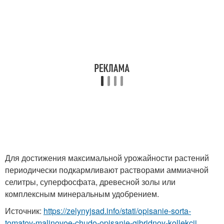
Для достижения максимальной урожайности растений
периодически подкармливают растворами аммиачной
селитры, суперфосфата, древесной золы или
комплексным минеральным удобрением.
Источник:
https://zelynyjsad.info/stati/opisanie-sorta-
tomatov-malinovoe-chudo-opisanie-gibridnoy-kollekcii