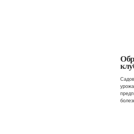
Обр
клу
Садов
урожа
предп
болез