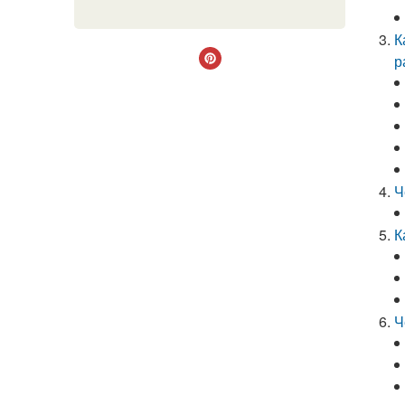
К
р
Ч
К
Ч