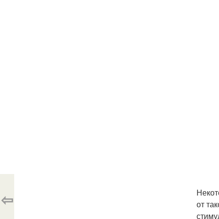
Некот
⇦
от та
стиму