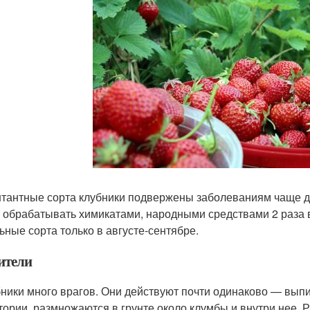
тантные сорта клубники подвержены заболеваниям чаще др
 обрабатывать химикатами, народными средствами 2 раза в 
ьные сорта только в августе-сентябре.
ители
бники много врагов. Они действуют почти одинаково — выпив
тории, размножаются в грунте около клумбы и внутри нее. 