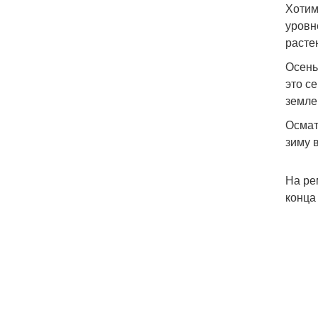
Хотим
уровн
расте
Осень
это с
земле
Осмат
зиму 
На ре
конца