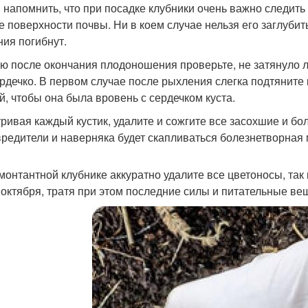
 напомнить, что при посадке клубники очень важно следить 
е поверхности почвы. Ни в коем случае нельзя его заглубит
ния погибнут.
ю после окончания плодоношения проверьте, не затянуло ли
ердечко. В первом случае после рыхления слегка подтяните к
й, чтобы она была вровень с сердечком куста.
ривая каждый кустик, удалите и сожгите все засохшие и боль
вредители и наверняка будет скапливаться болезнетворная
монтантной клубнике аккуратно удалите все цветоносы, та
 октября, тратя при этом последние силы и питательные ве