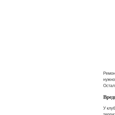
Ремон
нужно
Остал
Вред
У клу
терри