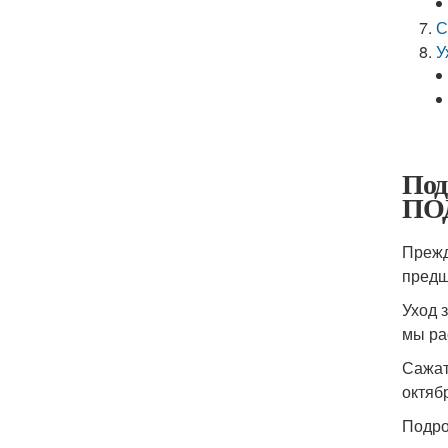
С
У
Под
ПО
Прежд
предш
Уход 
мы ра
Сажат
октяб
Подро