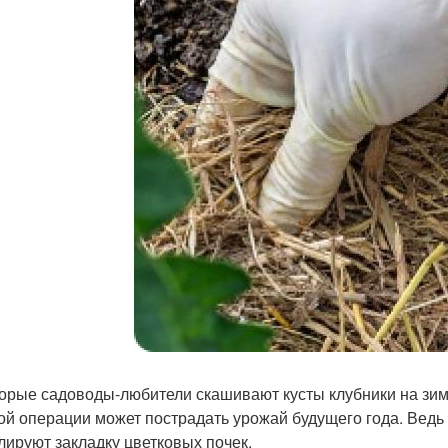
орые садоводы-любители скашивают кусты клубники на зиму.
кой операции может пострадать урожай будущего года. Вед
лируют закладку цветковых почек.