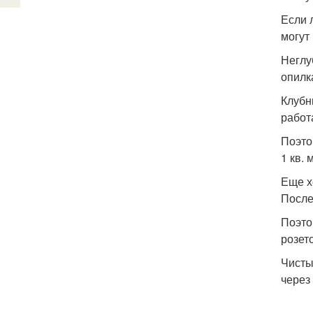
Если 
могут
Неглу
опилк
Клубн
работ
Поэто
1 кв.
Еще х
После
Поэто
розето
Чисты
через