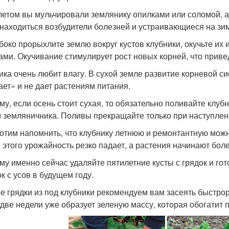
летом вы мульчировали землянику опилками или соломой, ак
 находиться возбудители болезней и устраивающиеся на зи
боко прорыхлите землю вокруг кустов клубники, окучьте их
ами. Окучивание стимулирует рост новых корней, что приве
ика очень любит влагу. В сухой земле развитие корневой с
ает» и не дает растениям питания.
му, если осень стоит сухая, то обязательно поливайте клубн
 м земляничника. Поливы прекращайте только при наступле
отим напомнить, что клубнику летнюю и ремонтантную можн
 этого урожайность резко падает, а растения начинают боле
му именно сейчас удаляйте пятилетние кусты с грядок и го
к с усов в будущем году.
е грядки из под клубники рекомендуем вам засеять быстро
 две недели уже образует зеленую массу, которая обогатит 