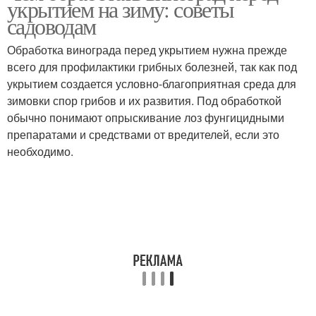
укрытием на зиму: советы
садоводам
Обработка винограда перед укрытием нужна прежде
Профилактические
Обработки от
всего для профилактики грибных болезней, так как под
обработки
заболеваний
укрытием создается условно-благоприятная среда для
зимовки спор грибов и их развития. Под обработкой
обычно понимают опрыскивание лоз фунгицидными
препаратами и средствами от вредителей, если это
Осенняя обработка
Весенняя обработка
необходимо.
Защита от болезней и