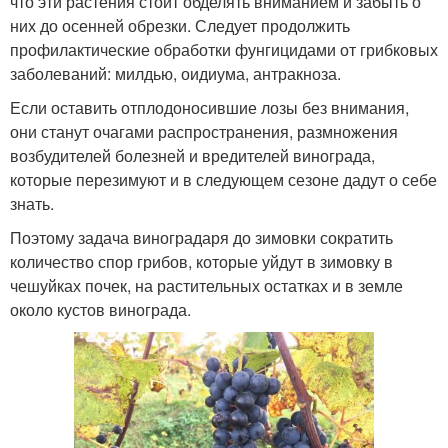
что эти растения стоит обделять вниманием и забыть о
них до осенней обрезки. Следует продолжить
профилактические обработки фунгицидами от грибковых
заболеваний: милдью, оидиума, антракноза.
Если оставить отплодоносившие лозы без внимания,
они станут очагами распространения, размножения
возбудителей болезней и вредителей винограда,
которые перезимуют и в следующем сезоне дадут о себе
знать.
Поэтому задача виноградаря до зимовки сократить
количество спор грибов, которые уйдут в зимовку в
чешуйках почек, на растительных остатках и в земле
около кустов винограда.