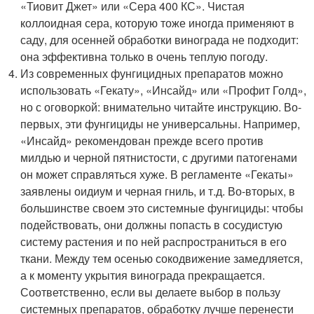
«Тиовит Джет» или «Сера 400 КС». Чистая
коллоидная сера, которую тоже иногда применяют в
саду, для осенней обработки винограда не подходит:
она эффективна только в очень теплую погоду.
Из современных фунгицидных препаратов можно
использовать «Гекату», «Инсайд» или «Профит Голд»,
но с оговоркой: внимательно читайте инструкцию. Во-
первых, эти фунгициды не универсальны. Например,
«Инсайд» рекомендован прежде всего против
милдью и черной пятнистости, с другими патогенами
он может справляться хуже. В регламенте «Гекаты»
заявлены оидиум и черная гниль, и т.д. Во-вторых, в
большинстве своем это системные фунгициды: чтобы
подействовать, они должны попасть в сосудистую
систему растения и по ней распространиться в его
ткани. Между тем осенью сокодвижение замедляется,
а к моменту укрытия винограда прекращается.
Соответственно, если вы делаете выбор в пользу
системных препаратов, обработку лучше перенести