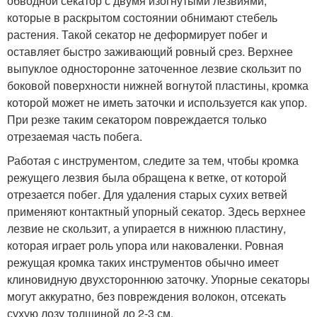
обводной секатор с двумя изогнутыми лезвиями,
которые в раскрытом состоянии обнимают стебель
растения. Такой секатор не деформирует побег и
оставляет быстро заживающий ровный срез. Верхнее
выпуклое односторонне заточенное лезвие скользит по
боковой поверхности нижней вогнутой пластины, кромка
которой может не иметь заточки и используется как упор.
При резке таким секатором повреждается только
отрезаемая часть побега.
Работая с инструментом, следите за тем, чтобы кромка
режущего лезвия была обращена к ветке, от которой
отрезается побег. Для удаления старых сухих ветвей
применяют контактный упорный секатор. Здесь верхнее
лезвие не скользит, а упирается в нижнюю пластину,
которая играет роль упора или наковаленки. Ровная
режущая кромка таких инструментов обычно имеет
клиновидную двухстороннюю заточку. Упорные секаторы
могут аккуратно, без повреждения волокон, отсекать
сухую лозу толщиной до 2-3 см.