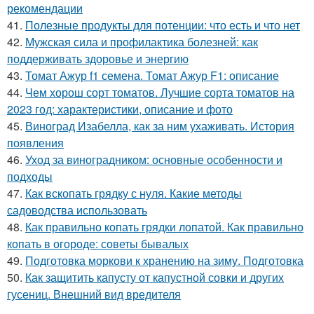
рекомендации
41.
Полезные продукты для потенции: что есть и что нет
42.
Мужская сила и профилактика болезней: как
поддерживать здоровье и энергию
43.
Томат Ажур f1 семена. Томат Ажур F1: описание
44.
Чем хорош сорт томатов. Лучшие сорта томатов на
2023 год: характеристики, описание и фото
45.
Виноград Изабелла, как за ним ухаживать. История
появления
46.
Уход за виноградником: основные особенности и
подходы
47.
Как вскопать грядку с нуля. Какие методы
садоводства использовать
48.
Как правильно копать грядки лопатой. Как правильно
копать в огороде: советы бывалых
49.
Подготовка моркови к хранению на зиму. Подготовка
50.
Как защитить капусту от капустной совки и других
гусениц. Внешний вид вредителя