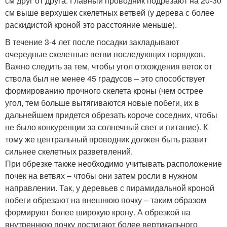
см друг от друга. Главный проводник подрезают на 20-30
см выше верхушек скелетных ветвей (у дерева с более
раскидистой кроной это расстояние меньше).
В течение 3-4 лет после посадки закладывают
очередные скелетные ветви последующих порядков.
Важно следить за тем, чтобы угол отхождения веток от
ствола был не менее 45 градусов – это способствует
формированию прочного скелета кроны (чем острее
угол, тем больше вытягиваются новые побеги, их в
дальнейшем придется обрезать короче соседних, чтобы
не было конкуренции за солнечный свет и питание). К
тому же центральный проводник должен быть развит
сильнее скелетных разветвлений.
При обрезке также необходимо учитывать расположение
почек на ветвях – чтобы они затем росли в нужном
направлении. Так, у деревьев с пирамидальной кроной
побеги обрезают на внешнюю почку – таким образом
формируют более широкую крону. А обрезкой на
внутреннюю почку достигают более вертикального