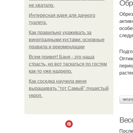
Обр
не хватало.
Обрез
Интересная идея для дачного
актив
туалета.
Рук
особе
Как правильно ухаживать за
следу
виноградными кустами: основные
правила и рекомендации
Подго
Всем привет! Баня - это наша
Оптим
страсть, но вот таскаться по гостям
перио
как-то уже надоело.
расте
Как соседка научила меня
выращивать "тот Самый" пушистый
укроп.
читат
Вес
После