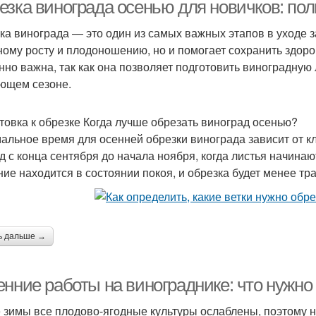
езка винограда осенью для новичков: пол
ка винограда — это один из самых важных этапов в уходе з
ному росту и плодоношению, но и помогает сохранить здоро
оводство по обрезке
Инструкция по обрезке
нно важна, так как она позволяет подготовить виноградную 
ющем сезоне.
товка к обрезке Когда лучше обрезать виноград осенью?
альное время для осенней обрезки винограда зависит от к
д с конца сентября до начала ноября, когда листья начинают
ние находится в состоянии покоя, и обрезка будет менее тр
ь дальше →
енние работы на винограднике: что нужно
 зимы все плодово-ягодные культуры ослаблены, поэтому н