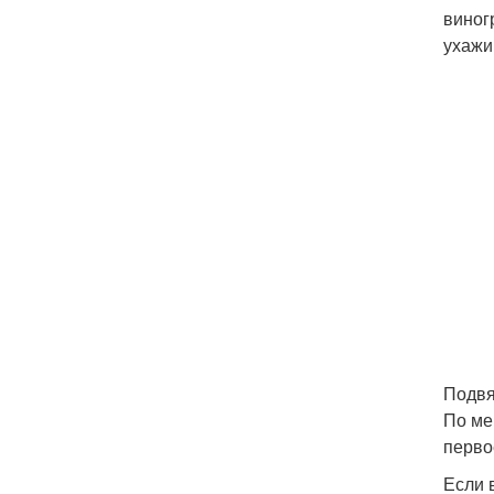
виног
ухажи
Подвя
По ме
перво
Если 