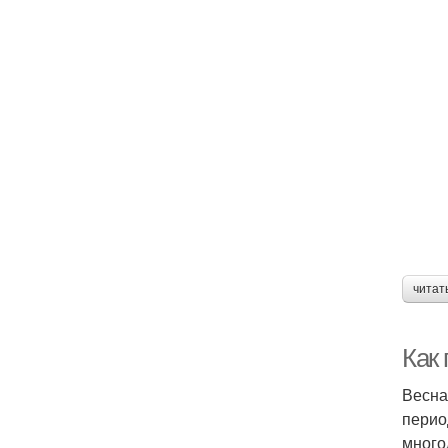
читат
Как 
Весна
перио
много