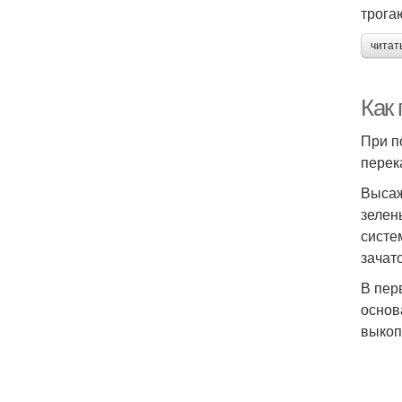
трогаю
читат
Как 
При п
перек
Высаж
зелен
систе
зачат
В пер
основ
выкоп