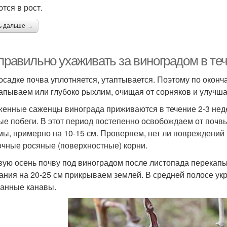
тся в рост.
ь дальше →
правильно ухаживать за виноградом в теч
осадке почва уплотняется, утаптывается. Поэтому по окон
апываем или глубоко рыхлим, очищая от сорняков и улучш
енные саженцы винограда приживаются в течение 2-3 неде
ые побеги. В этот период постепенно освобождаем от почв
мы, примерно на 10-15 см. Проверяем, нет ли повреждений 
очные росяные (поверхностные) корни.
вую осень почву под виноградом после листопада перекап
ания на 20-25 см прикрываем землей. В средней полосе ук
анные канавы.