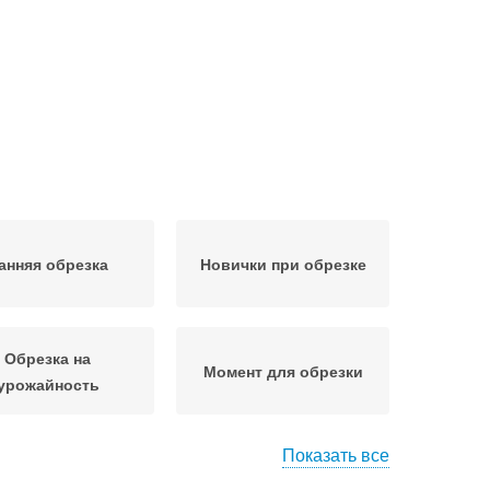
анняя обрезка
Новички при обрезке
Обрезка на
Момент для обрезки
урожайность
Показать все
умент для обрезки
Эталонная обрезка