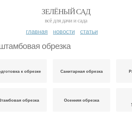
ЗЕЛЁНЫЙ САД
всё для дачи и сада
главная
новости
статьи
штамбовая обрезка
дготовка к обрезке
Санитарная обрезка
Р
тамбовая обрезка
Осенняя обрезка
Весенняя обрезка
Весенний обрезка
Инстр