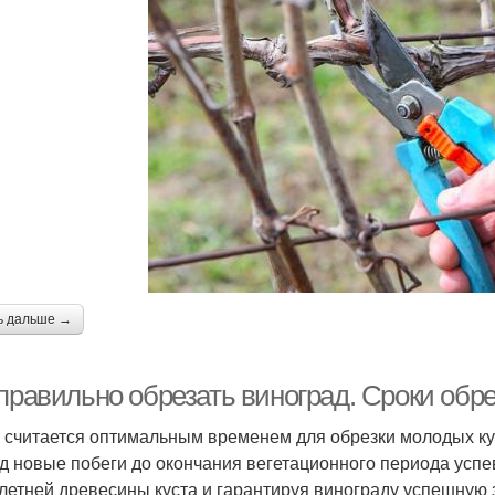
ь дальше →
правильно обрезать виноград. Сроки обр
 считается оптимальным временем для обрезки молодых ку
д новые побеги до окончания вегетационного периода успе
летней древесины куста и гарантируя винограду успешную 