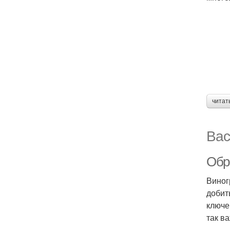
читат
Вас
Обре
Виног
добит
ключе
так ва