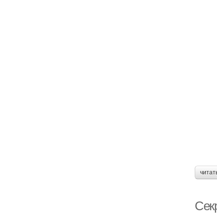
читат
Секр