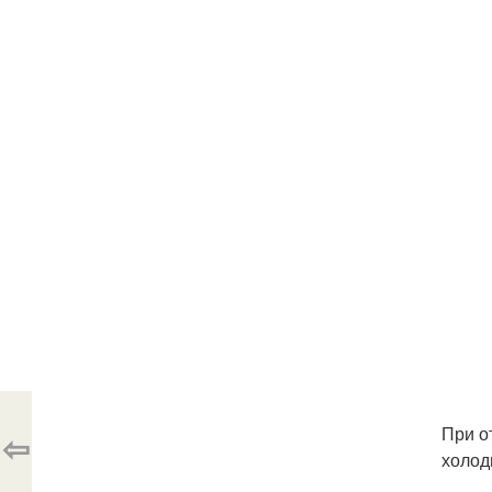
При о
⇦
холод