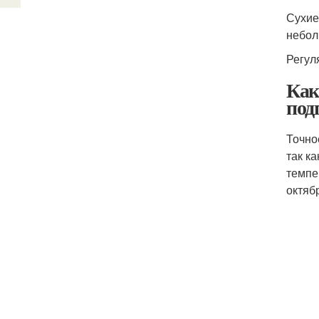
Сухие
небол
Регул
Как
под
Точно
так к
темпе
октяб