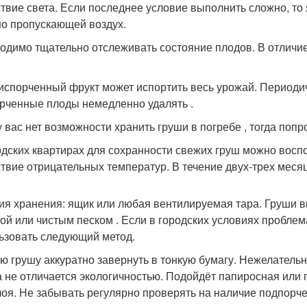
ствие света. Если последнее условие выполнить сложно, то
о пропускающей воздух.
одимо тщательно отслеживать состояние плодов. В отличие 
испорченный фрукт может испортить весь урожай. Периоди
рченные плоды немедленно удалять .
у вас нет возможности хранить груши в погребе , тогда поп
одских квартирах для сохранности свежих груш можно восп
ствие отрицательных температур. В течение двух-трех мес
ия хранения: ящик или любая вентилируемая тара. Груши
ой или чистым песком . Если в городских условиях проблем
ьзовать следующий метод.
ю грушу аккуратно завернуть в тонкую бумагу. Нежелательно
а не отличается экологичностью. Подойдёт папиросная или 
лоя. Не забывать регулярно проверять на наличие подпорч