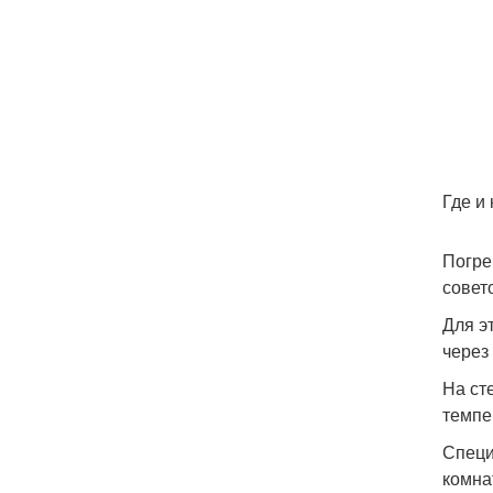
Где и
Погре
совет
Для э
через
На ст
темпе
Специ
комна