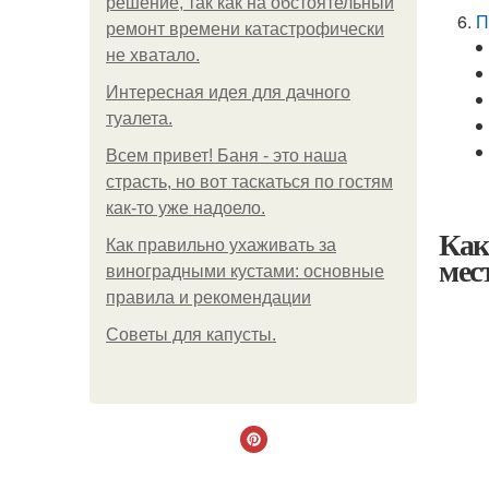
решение, так как на обстоятельный
П
ремонт времени катастрофически
не хватало.
Интересная идея для дачного
туалета.
Всем привет! Баня - это наша
страсть, но вот таскаться по гостям
как-то уже надоело.
Как
Как правильно ухаживать за
мес
виноградными кустами: основные
правила и рекомендации
Советы для капусты.