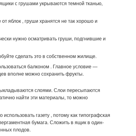
 ящики с грушами укрываются темной тканью,
от яблок , груши хранятся не так хорошо и
чески нужно осматривать груши, подгнившие и
робуйте сделать это в собственном жилище.
ользоваться балконом . Главное условие —
яцев вполне можно сохранить фрукты.
 выкладываются слоями. Слои пересыпаются
атично найти эти материалы, то можно
 использовать газету , потому как типографская
пергаментная бумага. Сложить в ящик в один-
енных плодов.