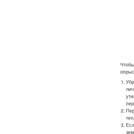
Чтобы
опрыс
Убр
лич
ути
пер
Пер
теп
Есл
зем