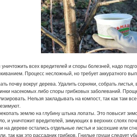
 уничтожить всех вредителей и споры болезней, надо подго
киванием. Процесс несложный, но требует аккуратного вы
ать почву вокруг дерева. Удалить сорняки, собрать листья, в
инки насекомых либо споры грибковых заболеваний. Проще 
лизировать. Нельзя закладывать на компост, так как там 
езимуют.
екопать землю на глубину штыка лопаты. Это повысит зимо
ло, и уничтожит вредителей, зимующих в верхних слоях поч
и на дереве остались отдельные листья и засохшие или сгн
ли, так как это рассадник грибков. Гнилые груши следует 