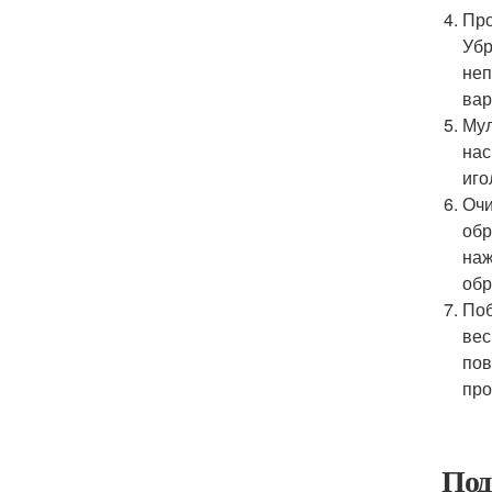
Про
Убр
неп
вар
Мул
нас
иго
Очи
обр
наж
обр
Поб
вес
пов
про
Под