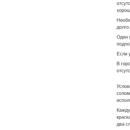
отсут
хорош
Необх
долго.
Один 
подпо
Если 
В гор
отсут
Услов
солом
испол
Кажду
краск
два с