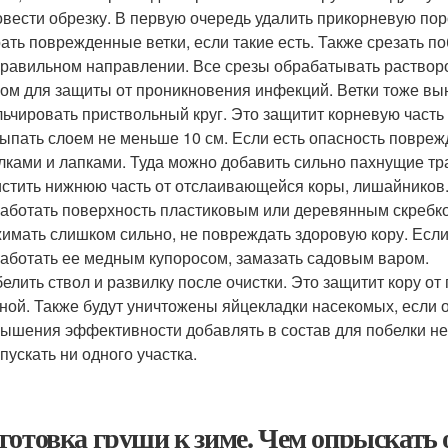
вести обрезку. В первую очередь удалить прикорневую порос
ать поврежденные ветки, если такие есть. Также срезать п
равильном направлении. Все срезы обрабатывать раствор
ом для защиты от проникновения инфекций. Ветки тоже выне
ьчировать приствольный круг. Это защитит корневую часть
ыпать слоем не меньше 10 см. Если есть опасность повре
лками и лапками. Туда можно добавить сильно пахнущие т
стить нижнюю часть от отслаивающейся коры, лишайников. 
аботать поверхность пластиковым или деревянным скребком
имать слишком сильно, не повреждать здоровую кору. Если
аботать ее медным купоросом, замазать садовым варом.
елить ствол и развилку после очистки. Это защитит кору о
ной. Также будут уничтожены яйцекладки насекомых, если 
ышения эффективности добавлять в состав для побелки не
пускать ни одного участка.
готовка груши к зиме. Чем опрыскать о