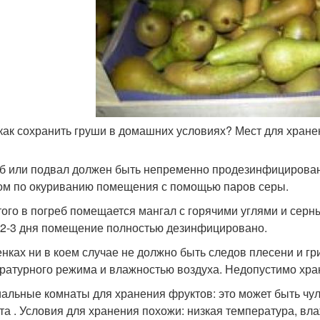
 как сохранить груши в домашних условиях? Мест для хранен
б или подвал должен быть непременно продезинфицирован
ом по окуриванию помещения с помощью паров серы.
того в погреб помещается мангал с горячими углями и сер
 2-3 дня помещение полностью дезинфицировано.
енках ни в коем случае не должно быть следов плесени и гр
ратурного режима и влажностью воздуха. Недопустимо хра
альные комнаты для хранения фруктов: это может быть чу
та . Условия для хранения похожи: низкая температура, вл