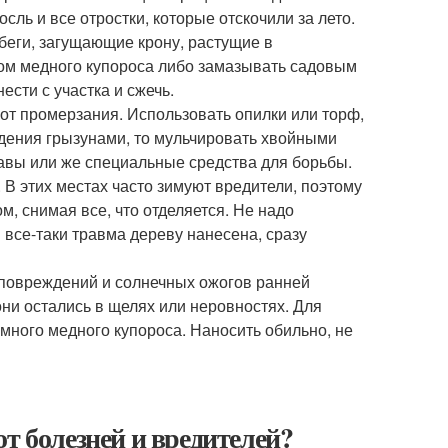
ль и все отростки, которые отскочили за лето.
обеги, загущающие крону, растущие в
ом медного купороса либо замазывать садовым
сти с участка и сжечь.
 от промерзания. Использовать опилки или торф,
ждения грызунами, то мульчировать хвойными
равы или же специальные средства для борьбы.
В этих местах часто зимуют вредители, поэтому
, снимая все, что отделяется. Не надо
 все-таки травма дереву нанесена, сразу
т повреждений и солнечных ожогов ранней
они остались в щелях или неровностях. Для
много медного купороса. Наносить обильно, не
т болезней и вредителей?