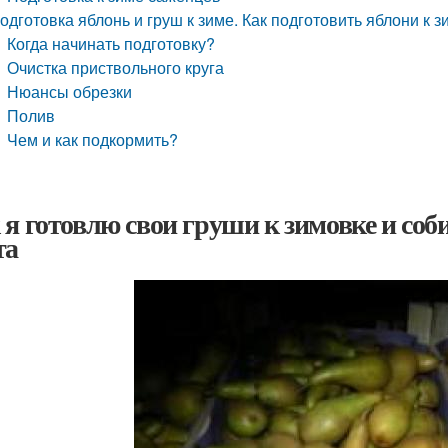
одготовка яблонь и груш к зиме. Как подготовить яблони к 
Когда начинать подготовку?
Очистка приствольного круга
Нюансы обрезки
Полив
Чем и как подкормить?
 я готовлю свои груши к зимовке и со
та