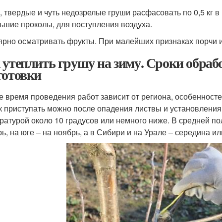
, твердые и чуть недозрелые груши расфасовать по 0,5 кг в
ьшие проколы, для поступления воздуха.
ярно осматривать фрукты. При малейших признаках порчи и
 утеплить грушу на зиму. Сроки обраб
готовки
е время проведения работ зависит от региона, особенносте
ак приступать можно после опадения листвы и установлени
ратурой около 10 градусов или немного ниже. В средней по
рь, на юге – на ноябрь, а в Сибири и на Урале – середина и