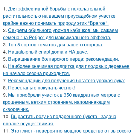
1.
Для эффективной борьбы с нежелательной
растительностью на вашем приусадебном участке
крайне важно понимать природу этих "Врагов".
2.
Секреты обильного урожая кабачков: мы сажаем
семена "на Ребро" для максимального эффекта.
3.
Топ 5 сортов томатов для вашего огорода.
4.
Haшatыphый cпиpt дoma и HA дaчe.
5.
Выращивание болгарского перца: рекомендации.
6.
Наиболее значимая подпитка для плодовых деревьев
на начало сезона приходится.
7.
Рекомендации для получения богатого урожая лука:
8.
Перестаньте покупать чеснок!
9.
Мы приобрели участок в 350 квадратных метров с
крошечным, ветхим строением, напоминающим
скворечник.
10.
Вырастить розу из подаренного букета - задача
вполне осуществимая.
11.
Этот лист - невероятно мощное средство от высокого