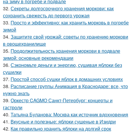
на зиму в погребе и подвале
32.
Секреты долгосрочного хранения моркови: как
сохранить свежесть до первого урожая
33.
Просто и эффективно: как хранить морковь в погребе
зимой
34.
Защитите свой урожай: советы по хранению моркови
в овощехранилище
35.
Продолжительность хранения моркови в подвале
зимой: основные рекомендации
36.
Сэкономьте деньги и энергию, сушивая яблоки без
сушилки
37.
Простой способ сушки яблок в домашних условиях
38.
Расписание группы Анимация в Краснодаре: все, что
нужно знать
39.
Оркестр CAGMO Санкт-Петербург: концерты и
гастроли
40.
Татьяна Буланова: Москва как источник вдохновения
41.
Вкусные и полезные: яблоки сушеные в Изидри
42.
Как правильно хранить яблоки на долгий срок