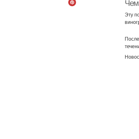
Чем
Эту п
виног
После
течен
Ново