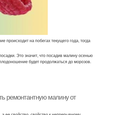
е происходит на побегах текущего года, тогда
осадки. Это значит, что посадив малину осенью
и плодоношение будет продолжаться до морозов.
ть ремонтантную малину от
, а ее свойство, свойство к непрерывному