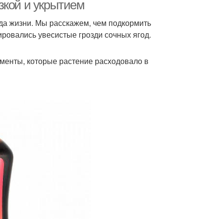
подкормки
осеннему уходу
зкой и укрытием
ода жизни. Мы расскажем, чем подкормить
ровались увесистые грозди сочных ягод.
Минеральные
Подкормки для слив
подкормки
менты, которые растение расходовало в
Внекорневые
енняя подкормка
подкормки