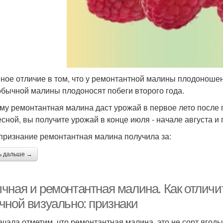
ное отличие в том, что у ремонтантной малины плодоношени
 обычной малины плодоносят побеги второго года.
му ремонтантная малина даст урожай в первое лето после п
есной, вы получите урожай в конце июля - начале августа 
признание ремонтантная малина получила за:
ь дальше →
чная и ремонтантная малина. Как отличи
чной визуально: признаки
ачала отметим, что ремонтантная малина, это не сорт ягоды