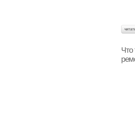
читат
Что 
рем