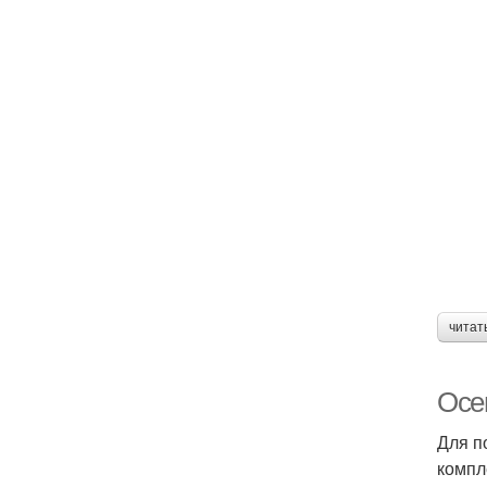
читат
Осе
Для п
компл