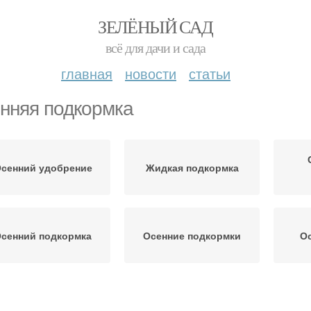
ЗЕЛЁНЫЙ САД
всё для дачи и сада
главная
новости
статьи
нняя подкормка
сенний удобрение
Жидкая подкормка
сенний подкормка
Осенние подкормки
Ос
дкормки по месяцам
Осенний период