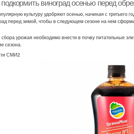
 подкормить виноград осенью перед обре
опулярную культуру удобряют осенью, начиная с третьего г
рад перед зимой, чтобы в следующем сезоне на нем сформи
Осенние работы
Осенняя обработка
 сбора урожая необходимо внести в почву питательные эле
ие сезона.
сти СМИ2
Летняя подкормка
Подкормки для груш
Вес