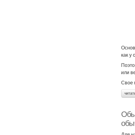
Основ
как у
Поэто
или в
Свое 
читат
Обы
обы
Для н