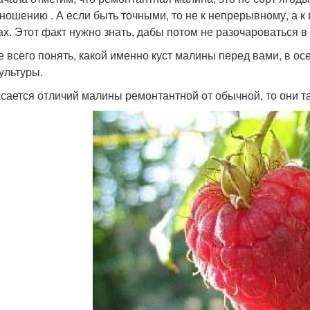
ношению . А если быть точными, то не к непрерывному, а к 
ах. Этот факт нужно знать, дабы потом не разочароваться в 
 всего понять, какой именно куст малины перед вами, в ос
культуры.
асается отличий малины ремонтантной от обычной, то они т