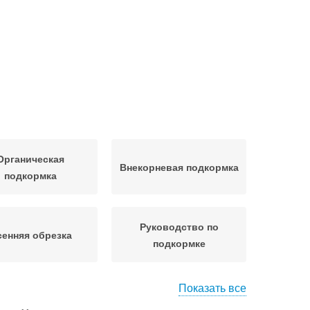
Органическая
Внекорневая подкормка
подкормка
Руководство по
енняя обрезка
подкормке
Показать все
Комплексные
Мероприятия по