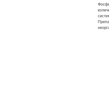
Фосфо
колич
систе
Препа
неорг