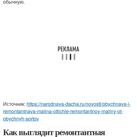
обычную.
Источник:
https://narodnaya-dacha.ru/novosti/obychnaya-i-
remontantnaya-malina-otlichie-remontantnoy-maliny-ot-
obychnyh-sortov
Как выглядит ремонтантная