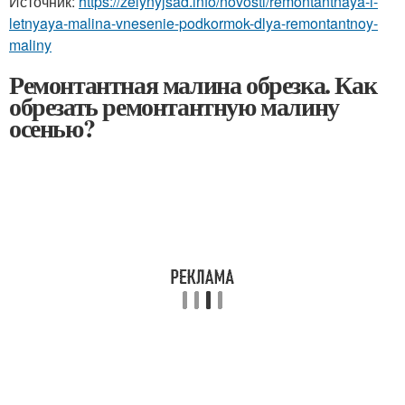
Источник:
https://zelynyjsad.info/novosti/remontantnaya-i-
letnyaya-malina-vnesenie-podkormok-dlya-remontantnoy-
maliny
Ремонтантная малина обрезка. Как
обрезать ремонтантную малину
осенью?