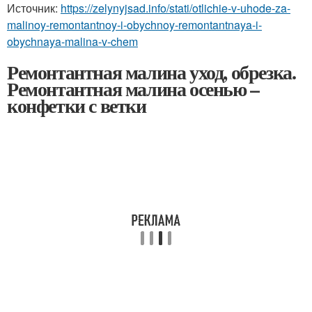
Источник:
https://zelynyjsad.info/stati/otlichie-v-uhode-za-
malinoy-remontantnoy-i-obychnoy-remontantnaya-i-
obychnaya-malina-v-chem
Ремонтантная малина уход, обрезка.
Ремонтантная малина осенью –
конфетки с ветки