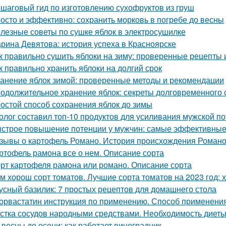
шаговый гид по изготовлению сухофруктов из груш
осто и эффективно: сохранить морковь в погребе до весны
лезные советы по сушке яблок в электросушилке
рина Девятова: история успеха в Красноярске
к правильно сушить яблоки на зиму: проверенные рецепты 
к правильно хранить яблоки на долгий срок
анение яблок зимой: проверенные методы и рекомендации
одолжительное хранение яблок: секреты долговременного
остой способ сохранения яблок до зимы
олог составил топ-10 продуктов для усиливания мужской п
строе повышение потенции у мужчин: самые эффективные
зывы о картофель Романо. История происхождения Роман
ртофель рамона все о нем. Описание сорта
рт картофеля рамона или романо. Описание сорта
м хорош сорт томатов. Лучшие сорта томатов на 2023 год: 
усный базилик: 7 простых рецептов для домашнего стола
орвастатин инструкция по применению. Способ применения
стка сосудов народными средствами. Необходимость диет
 весны до осени: как работает виноградник