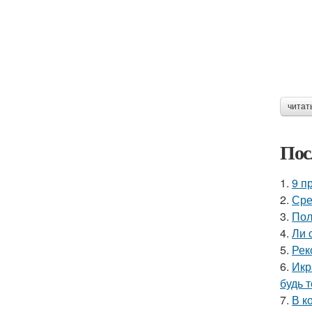
читат
Пос
1.
9 п
2.
Сре
3.
Пол
4.
Ли 
5.
Рек
6.
Икр
будь 
7.
В к