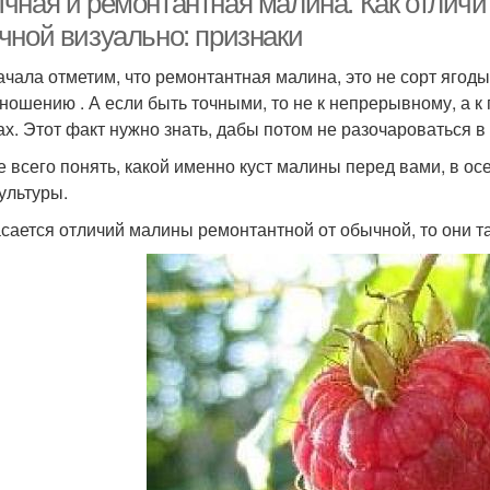
чная и ремонтантная малина. Как отличи
чной визуально: признаки
ачала отметим, что ремонтантная малина, это не сорт ягоды
ношению . А если быть точными, то не к непрерывному, а к 
ах. Этот факт нужно знать, дабы потом не разочароваться в 
 всего понять, какой именно куст малины перед вами, в ос
культуры.
асается отличий малины ремонтантной от обычной, то они т