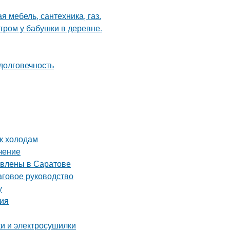
я мебель, сантехника, газ.
утром у бабушки в деревне.
долговечность
 к холодам
чение
авлены в Саратове
аговое руководство
у
ция
ки и электросушилки