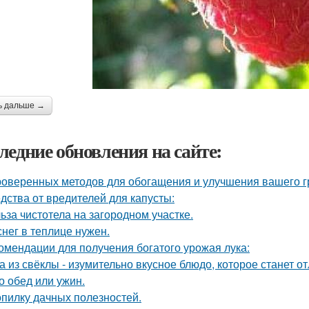
ь дальше →
ледние обновления на сайте:
роверенных методов для обогащения и улучшения вашего г
дства от вредителей для капусты:
ьза чистотела на загородном участке.
снег в теплице нужен.
омендации для получения богатого урожая лука:
а из свёклы - изумительно вкусное блюдо, которое станет
то обед или ужин.
опилку дачных полезностей.