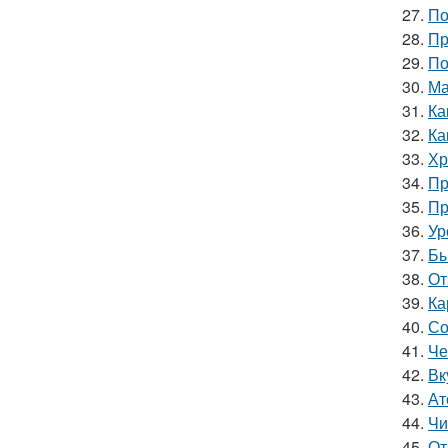
27.
По
28.
Пр
29.
По
30.
Ма
31.
Ка
32.
Ка
33.
Хр
34.
Пр
35.
Пр
36.
Ур
37.
Бы
38.
От
39.
Ка
40.
Со
41.
Че
42.
Вк
43.
Ат
44.
Чи
45.
От