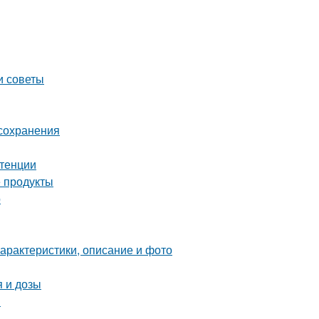
и советы
 сохранения
отенции
 продукты
о
характеристики, описание и фото
 и дозы
ы