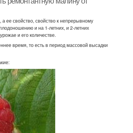
ть ремонтантную малину от
, а ее свойство, свойство к непрерывному
плодоношению и на 1-летних, и 2-летних
урожае и его количестве.
еннее время, то есть в период массовой высадки
акие: