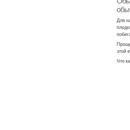
Обы
обы
Для н
плодо
побег
Проще
этой 
Что к