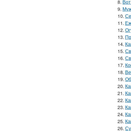
8.
Вот
9.
Муж
10.
Се
11.
Еж
12.
Ог
13.
Пр
14.
Ка
15.
Св
16.
Св
17.
Ко
18.
Ве
19.
Об
20.
Ка
21.
Ка
22.
Ка
23.
Ка
24.
Ка
25.
Ка
26.
Су