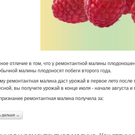
ное отличие в том, что у ремонтантной малины плодоношени
 обычной малины плодоносят побеги второго года.
му ремонтантная малина даст урожай в первое лето после п
есной, вы получите урожай в конце июля - начале августа 
признание ремонтантная малина получила за:
ь дальше →