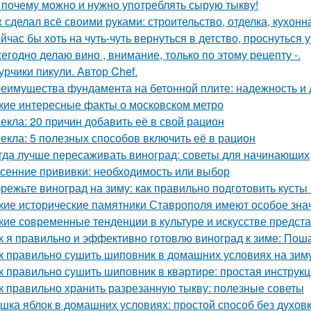
 почему можно и нужно употреблять сырую тыкву!
 сделал всё своими руками: строительство, отделка, кухонна
йчас бы хоть на чуть-чуть вернуться в детство, проснуться 
егодно делаю вино , внимание, только по этому рецепту -.
урчики пикули. Автор Chef.
еимущества фундамента на бетонной плите: надежность и 
кие интересные факты о московском метро
екла: 20 причин добавить её в свой рацион
екла: 5 полезных способов включить её в рацион
гда лучше пересаживать виноград: советы для начинающих
сенние прививки: необходимость или выбор
режьте виноград на зиму: как правильно подготовить кусты
кие исторические памятники Ставрополя имеют особое зна
кие современные тенденции в культуре и искусстве предст
к я правильно и эффективно готовлю виноград к зиме: Пош
к правильно сушить шиповник в домашних условиях на зим
к правильно сушить шиповник в квартире: простая инструк
к правильно хранить разрезанную тыкву: полезные советы
шка яблок в домашних условиях: простой способ без духов