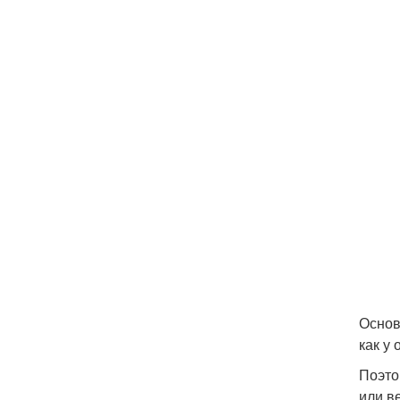
Основ
как у
Поэто
или в