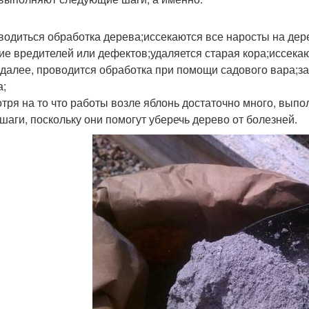
водиться обработка дерева;иссекаются все наросты на дер
ие вредителей или дефектов;удаляется старая кора;иссека
;далее, проводится обработка при помощи садового вара;з
а;
тря на то что работы возле яблонь достаточно много, выпо
 шаги, поскольку они помогут уберечь дерево от болезней.