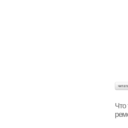
читат
Что 
рем