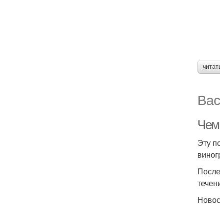
читат
Вас
Чем
Эту п
виног
После
течен
Ново