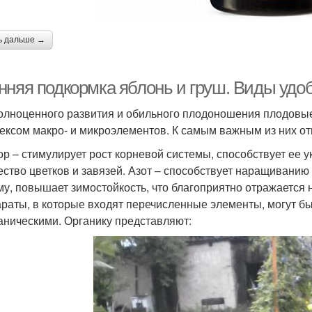
ь дальше →
нняя подкормка яблонь и груш. Виды удо
олноценного развития и обильного плодоношения плодовы
ексом макро- и микроэлементов. К самым важным из них от
р – стимулирует рост корневой системы, способствует ее у
ество цветков и завязей. Азот – способствует наращиванию
му, повышает зимостойкость, что благоприятно отражается 
раты, в которые входят перечисленные элементы, могут бы
аническими. Органику представляют: