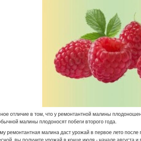
ное отличие в том, что у ремонтантной малины плодоношени
 обычной малины плодоносят побеги второго года.
му ремонтантная малина даст урожай в первое лето после п
есной, вы получите урожай в конце июля - начале августа 