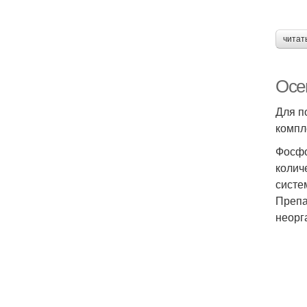
читат
Осе
Для п
компл
Фосфо
колич
систе
Препа
неорг