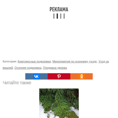
Категории:
Комплексные подкормки
,
Мероприятия по осеннему уходу
,
Уход за
вишней
,
Осенняя подкормка
,
Плодовые дерева
Читайте также