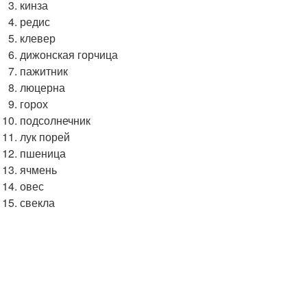
кинза
редис
клевер
дижонская горчица
пажитник
люцерна
горох
подсолнечник
лук порей
пшеница
ячмень
овес
свекла