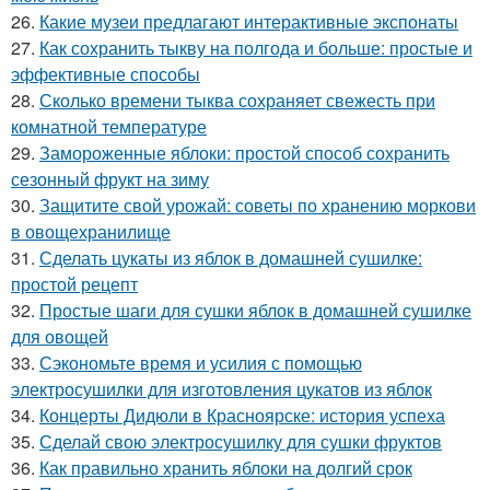
26.
Какие музеи предлагают интерактивные экспонаты
27.
Как сохранить тыкву на полгода и больше: простые и
эффективные способы
28.
Сколько времени тыква сохраняет свежесть при
комнатной температуре
29.
Замороженные яблоки: простой способ сохранить
сезонный фрукт на зиму
30.
Защитите свой урожай: советы по хранению моркови
в овощехранилище
31.
Сделать цукаты из яблок в домашней сушилке:
простой рецепт
32.
Простые шаги для сушки яблок в домашней сушилке
для овощей
33.
Сэкономьте время и усилия с помощью
электросушилки для изготовления цукатов из яблок
34.
Концерты Дидюли в Красноярске: история успеха
35.
Сделай свою электросушилку для сушки фруктов
36.
Как правильно хранить яблоки на долгий срок