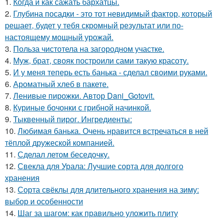
1.
Когда и как сажать бархатцы.
2.
Глубина посадки - это тот невидимый фактор, который
решает, будет у тебя скромный результат или по-
настоящему мощный урожай.
3.
Польза чистотела на загородном участке.
4.
Муж, брат, свояк построили сами такую красоту.
5.
И у меня теперь есть банька - сделал своими руками.
6.
Ароматный хлеб в пакете.
7.
Ленивые пирожки. Автор Dani_Gotovit.
8.
Куриные бочонки с грибной начинкой.
9.
Тыквенный пирог. Ингредиенты:
10.
Любимая банька. Очень нравится встречаться в ней
тёплой дружеской компанией.
11.
Сделал летом беседочку.
12.
Свекла для Урала: Лучшие сорта для долгого
хранения
13.
Сорта свёклы для длительного хранения на зиму:
выбор и особенности
14.
Шаг за шагом: как правильно уложить плиту