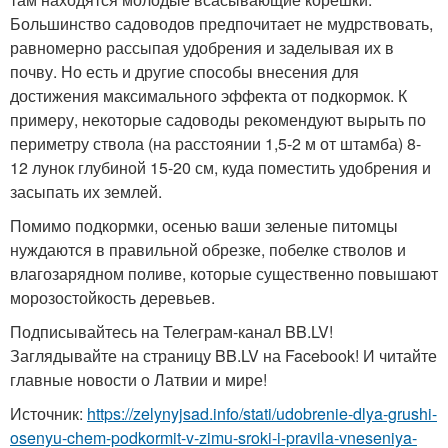
Большинство садоводов предпочитает не мудрствовать,
равномерно рассыпая удобрения и заделывая их в
почву. Но есть и другие способы внесения для
достижения максимального эффекта от подкормок. К
примеру, некоторые садоводы рекомендуют вырыть по
периметру ствола (на расстоянии 1,5-2 м от штамба) 8-
12 лунок глубиной 15-20 см, куда поместить удобрения и
засыпать их землей.
Помимо подкормки, осенью ваши зеленые питомцы
нуждаются в правильной обрезке, побелке стволов и
влагозарядном поливе, которые существенно повышают
морозостойкость деревьев.
Подписывайтесь на Телеграм-канал BB.LV!
Заглядывайте на страницу BB.LV на Facebook! И читайте
главные новости о Латвии и мире!
Источник:
https://zelynyjsad.info/stati/udobrenie-dlya-grushi-
osenyu-chem-podkormit-v-zimu-sroki-i-pravila-vneseniya-