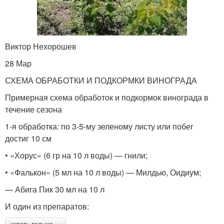
Виктор Нехорошев
28 Мар
СХЕМА ОБРАБОТКИ И ПОДКОРМКИ ВИНОГРАДА
Примерная схема обработок и подкормок винограда в
течение сезона
1-я обработка: по 3-5-му зеленому листу или побег
достиг 10 см
• «Хорус» (6 гр на 10 л воды) — гнили;
• «Фалькон» (5 мл на 10 л воды) — Милдью, Оидиум;
— Абига Пик 30 мл на 10 л
И один из препаратов: