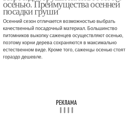
осенью. Преимущества осенней
посадки груши
Осенний сезон отличается возможностью выбрать
Удобрения для
качественный посадочный материал. Большинство
Груши при цветении
подкормки
питомников выкопку саженцев осуществляют осенью,
поэтому корни дерева сохраняются в максимально
естественном виде. Кроме того, саженцы осенью стоят
гораздо дешевле.
Удобрение для груши