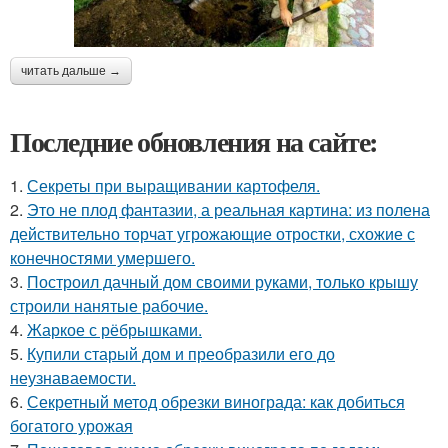
читать дальше →
Последние обновления на сайте:
1.
Секреты при выращивании картофеля.
2.
Это не плод фантазии, а реальная картина: из полена
действительно торчат угрожающие отростки, схожие с
конечностями умершего.
3.
Построил дачный дом своими руками, только крышу
строили нанятые рабочие.
4.
Жаркое с рёбрышками.
5.
Купили старый дом и преобразили его до
неузнаваемости.
6.
Секретный метод обрезки винограда: как добиться
богатого урожая