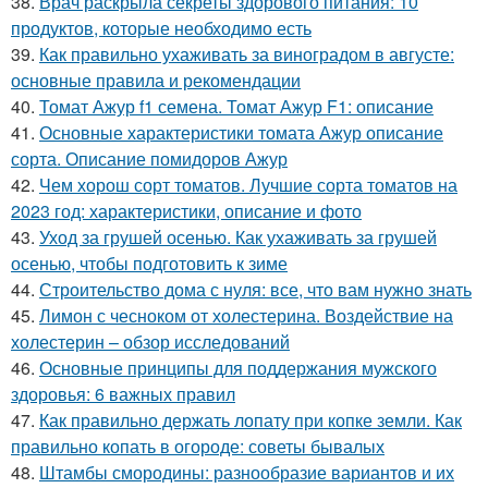
38.
Врач раскрыла секреты здорового питания: 10
продуктов, которые необходимо есть
39.
Как правильно ухаживать за виноградом в августе:
основные правила и рекомендации
40.
Томат Ажур f1 семена. Томат Ажур F1: описание
41.
Основные характеристики томата Ажур описание
сорта. Описание помидоров Ажур
42.
Чем хорош сорт томатов. Лучшие сорта томатов на
2023 год: характеристики, описание и фото
43.
Уход за грушей осенью. Как ухаживать за грушей
осенью, чтобы подготовить к зиме
44.
Строительство дома с нуля: все, что вам нужно знать
45.
Лимон с чесноком от холестерина. Воздействие на
холестерин – обзор исследований
46.
Основные принципы для поддержания мужского
здоровья: 6 важных правил
47.
Как правильно держать лопату при копке земли. Как
правильно копать в огороде: советы бывалых
48.
Штамбы смородины: разнообразие вариантов и их