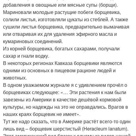
добавления в овощные или мясные супы (борщи).
Мариновали молодые растущие побеги борщевика,
солили листья, изготовляли цукаты из стеблей. А также
сушили листья борщевика, предварительно вымачивая
или отваривая их для удаления эфирного масла и
кумариновых соединений.
Из корней борщевика, богатых сахарами, получали
сахар и гнали водку.
В некоторых регионах Кавказа борщевики являются
одними из основных в пищевом рационе людей и
животных.
В одном уважаемом журнале я с удивлением прочёл о
борщевиках следующее: «… Эти растения к нам были
завезены из Америки в качестве дешёвой кормовой
культуры, но надежды на это не оправдались. Врагов в
наших краях борщевик не имеет».
Тут же надо сказать, что в Америке растёт всего-то один
лишь вид – борщевик шерстистый (Heracleum lanatum).
Этот американский вид близок к одному из видов нашей