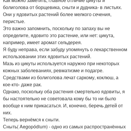
Как можно заметить, главное отличие цикуты и
болиголова от борщевика, сныти и дудника- в листьях.
Они у ядовитых растений более мелкого сечения,
перистые.
Это важно запомнить, поскольку по запаху вы не
определите, ядовито это растение, или нет: цикута,
например, имеет аромат сельдерея.
Я буду неправа, если забуду упомянуть о лекарственном
использовании этих ядовитых растений.
Мазь из цикуты используется наружно при некоторых
кожных заболеваниях, ревматизме и подагре.
Средствами из болиголова лечат саркому, коклюш, а
кое-кто- даже рак.
Однако, поскольку оба растения смертельно ядовиты, я
бы настоятельно не советовала кому бы то ни было
вообще к ним прикасаться. И, конечно, беречь детей от
них.
Теперь вернёмся к сныти.
Сныть( Aegopódium) - одно из самых распространённых