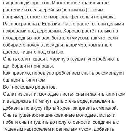
пищевых дикороссов. Многолетнее травянистое
растение из сельдерейных(зонтичных), к коим,
например, относятся морковь, фенхель и петрушка.
Распросранена в Евразии. Часто растёт в тени целыми
покровами под деревьями. Хорошо растёт только на
плодородных появах, богатых гумусом, так что, если
собираете почву в лесу для,например, комнатных
цветов, - ищите под снытью.
Сныть солят, квасят, маринуют,сушат; употребляют в
щи, борщи и приправы.
Как правило, перед употреблением сныть рекомендуют
ошпарить кипятком.
Вот несколько рецептов.
Салат из сныти: молодые листья сныти залить кипятком
и выдержать 10 минут, дать стечь воде, измельчить,
добавить по вкусу тёртый хрен, заправить сметаной.
Сныть тушёная: нашинкованные молодые листья и
побеги сныти тушить до полуготовности, соединить с
тушеным картофелем и репчатым луком, добавить