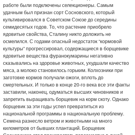
работе были подключены селекционеры. Самым
удачным был признан сорт Сосновского, который
культивировался в Советском Союзе до середины
семидесятых годов. То, что растение приобрело
ядовитые свойства, Сталину никто доложить не
осмелился. С годами опасный недостаток “кормовой
культуры” прогрессировал, содержащиеся в борщевике
ядовитые вещества фуранокумарины негативно
сказывались на здоровье животных, ухудшали качество
мяса, а молоко становилось горьким. Колхозники при
заготовке кормов получали ожоги, вплоть до
смертельных. И только в конце 20-го века все эти факты
заставили, наконец, одуматься высших чиновников и
запретить выращивать борщевик на корм скоту. Однако
борщевик за эти годы успел превратиться из
национальной программы в национальную проблему.
Семена разнесло ветром и животными на много
километров от бывших плантаций. Борщевик