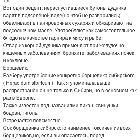
т.д.
Вот один рецепт: нераспустившиеся бутоны дудника
варят в подсолёной воде(но чтоб не разварились),
обваливают в панировочных сухарях и обжаривают на
подсолнечном масле. Употребляют как самостоятельное
блюдо и в качестве гарнира к мясу и рыбе.
Отвар из корней дудника применяют при желудочно-
кишечных заболеваниях, бронхите, заболеваниях почек
и коклюше.
Борщевик.
Разберу употребление конкретно борщевика сибирского
( Heracléum sibíricum) . Как я упоминала выше,
распространён он не только в Сибири, но в основном как
раз в Европе.
Также известен под названиями пикан, свинушки,
бодран, гиголь.
Встречается повсместно.
Сок борщевика сибирского наименее токсичен из всех
борщевиков,но, если вы опасаетесь, перед