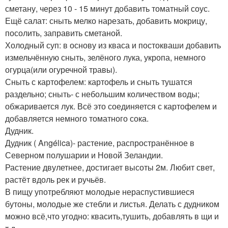
сметану, через 10 - 15 минут добавить томатный соус.
Ещё салат: сныть мелко нарезать, добавить мокрицу,
посолить, заправить сметаной.
Холодный суп: в основу из кваса и постокваши добавить
измельчённую сныть, зелёного лука, укропа, немного
огурца(или огуречной травы).
Сныть с картофелем: картофель и сныть тушатся
раздельно; сныть- с небольшим количеством воды;
обжаривается лук. Всё это соединяется с картофелем и
добавляется немного томатного сока.
Дудник.
Дудник ( Angélica)- растение, распространённое в
Северном полушарии и Новой Зеландии.
Растение двулетнее, достигает высоты 2м. Любит свет,
растёт вдоль рек и ручьёв.
В пищу употребляют молодые нераспустившиеся
бутоны, молодые же стебли и листья. Делать с дудником
можно всё,что угодно: квасить,тушить, добавлять в щи и