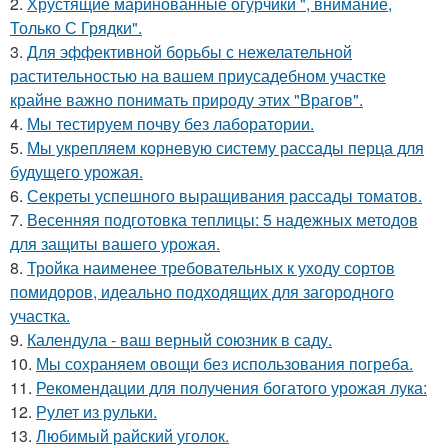
2.
Хрустящие маринованные огурчики ", внимание,
Только С Грядки".
3.
Для эффективной борьбы с нежелательной
растительностью на вашем приусадебном участке
крайне важно понимать природу этих "Врагов".
4.
Мы тестируем почву без лаборатории.
5.
Мы укрепляем корневую систему рассады перца для
будущего урожая.
6.
Секреты успешного выращивания рассады томатов.
7.
Весенняя подготовка теплицы: 5 надежных методов
для защиты вашего урожая.
8.
Тройка наименее требовательных к уходу сортов
помидоров, идеально подходящих для загородного
участка.
9.
Календула - ваш верный союзник в саду.
10.
Мы сохраняем овощи без использования погреба.
11.
Рекомендации для получения богатого урожая лука:
12.
Рулет из рульки.
13.
Любимый райский уголок.