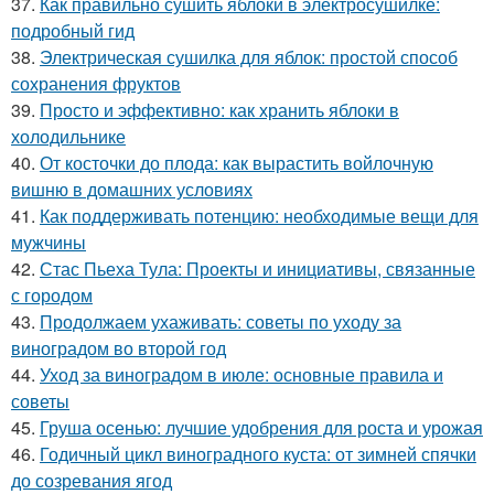
37.
Как правильно сушить яблоки в электросушилке:
подробный гид
38.
Электрическая сушилка для яблок: простой способ
сохранения фруктов
39.
Просто и эффективно: как хранить яблоки в
холодильнике
40.
От косточки до плода: как вырастить войлочную
вишню в домашних условиях
41.
Как поддерживать потенцию: необходимые вещи для
мужчины
42.
Стас Пьеха Тула: Проекты и инициативы, связанные
с городом
43.
Продолжаем ухаживать: советы по уходу за
виноградом во второй год
44.
Уход за виноградом в июле: основные правила и
советы
45.
Груша осенью: лучшие удобрения для роста и урожая
46.
Годичный цикл виноградного куста: от зимней спячки
до созревания ягод