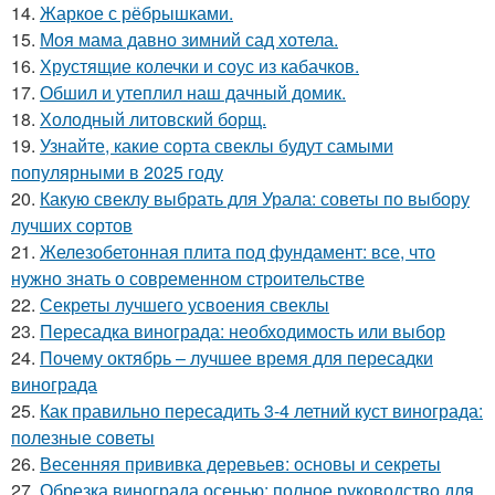
14.
Жаркое с рёбрышками.
15.
Моя мама давно зимний сад хотела.
16.
Хрустящие колечки и соус из кабачков.
17.
Обшил и утеплил наш дачный домик.
18.
Холодный литовский борщ.
19.
Узнайте, какие сорта свеклы будут самыми
популярными в 2025 году
20.
Какую свеклу выбрать для Урала: советы по выбору
лучших сортов
21.
Железобетонная плита под фундамент: все, что
нужно знать о современном строительстве
22.
Секреты лучшего усвоения свеклы
23.
Пересадка винограда: необходимость или выбор
24.
Почему октябрь – лучшее время для пересадки
винограда
25.
Как правильно пересадить 3-4 летний куст винограда:
полезные советы
26.
Весенняя прививка деревьев: основы и секреты
27.
Обрезка винограда осенью: полное руководство для