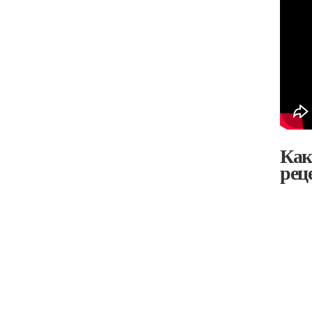
Как
рец