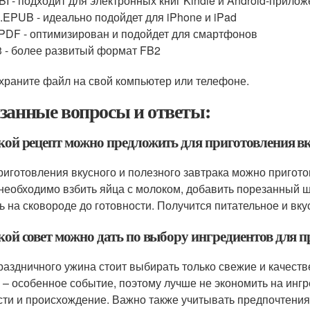
I - подходит для электронных книг Kindle и Android-прило
.EPUB - идеально подойдет для iPhone и iPad
PDF - оптимизирован и подойдет для смартфонов
 - более развитый формат FB2
храните файл на свой компьютер или телефоне.
занные вопросы и ответы:
акой рецепт можно предложить для приготовления вк
риготовления вкусного и полезного завтрака можно пригот
 необходимо взбить яйца с молоком, добавить порезанный ш
ь на сковороде до готовности. Получится питательное и вку
акой совет можно дать по выбору ингредиентов для 
раздничного ужина стоит выбирать только свежие и качест
 – особенное событие, поэтому лучше не экономить на ингр
сти и происхождение. Важно также учитывать предпочтения