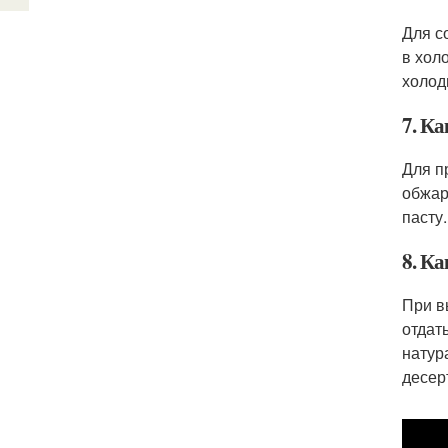
Для с
в хол
холод
7. К
Для п
обжар
пасту
8. Ка
При в
отдат
натур
десер