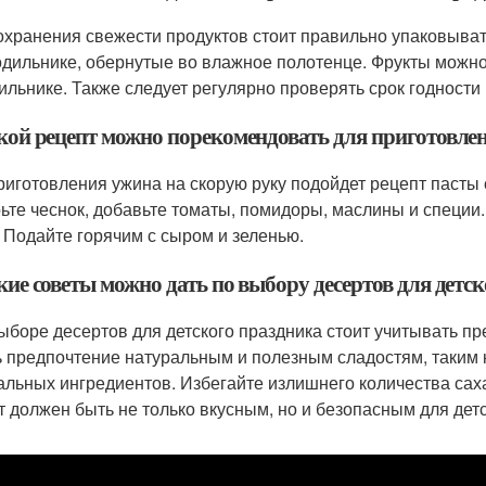
охранения свежести продуктов стоит правильно упаковыват
одильнике, обернутые во влажное полотенце. Фрукты можно 
ильнике. Также следует регулярно проверять срок годности
акой рецепт можно порекомендовать для приготовле
риготовления ужина на скорую руку подойдет рецепт пасты 
ьте чеснок, добавьте томаты, помидоры, маслины и специи.
. Подайте горячим с сыром и зеленью.
кие советы можно дать по выбору десертов для детс
ыборе десертов для детского праздника стоит учитывать п
ь предпочтение натуральным и полезным сладостям, таким 
альных ингредиентов. Избегайте излишнего количества саха
т должен быть не только вкусным, но и безопасным для детс