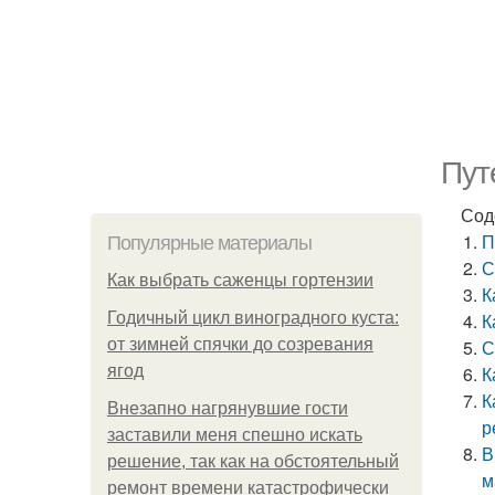
Пут
Сод
П
Популярные материалы
С
Как выбрать саженцы гортензии
К
Годичный цикл виноградного куста:
К
от зимней спячки до созревания
С
ягод
К
К
Внезапно нагрянувшие гости
р
заставили меня спешно искать
В
решение, так как на обстоятельный
м
ремонт времени катастрофически