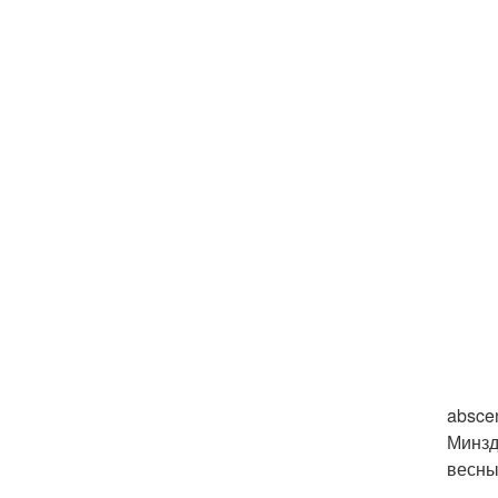
absce
Минзд
весны