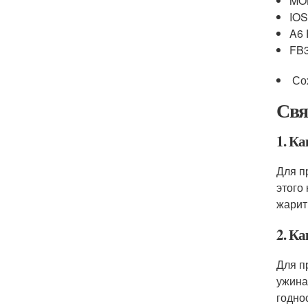
MOB
IOS
A6 
FB3
Со
Свя
1. К
Для п
этого
жарит
2. К
Для п
ужина
годно