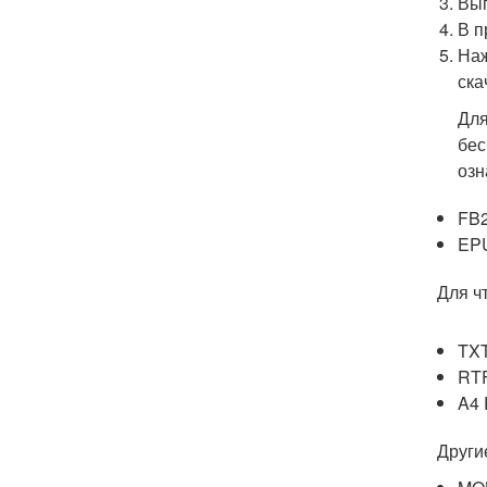
Вып
В п
Наж
ска
Для
бес
озн
FB2
EPU
Для ч
TXT
RTF
A4 
Други