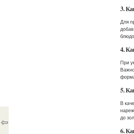
3. К
Для п
добав
блюдо
4. К
При у
Важно
форма
5. К
В кач
нареж
до зо
⇦
6. Ка