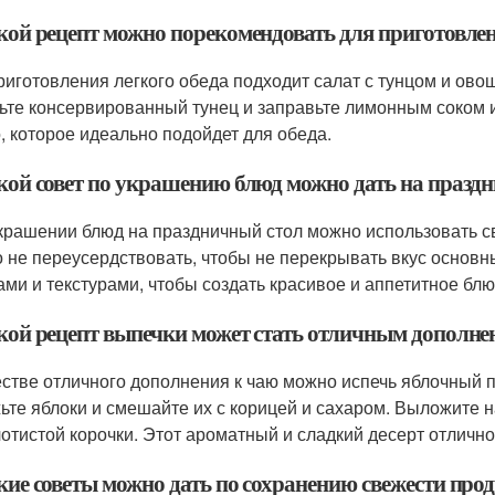
акой рецепт можно порекомендовать для приготовлен
риготовления легкого обеда подходит салат с тунцом и ово
ьте консервированный тунец и заправьте лимонным соком 
, которое идеально подойдет для обеда.
акой совет по украшению блюд можно дать на празд
крашении блюд на праздничный стол можно использовать св
 не переусердствовать, чтобы не перекрывать вкус основн
ми и текстурами, чтобы создать красивое и аппетитное блю
акой рецепт выпечки может стать отличным дополне
естве отличного дополнения к чаю можно испечь яблочный пи
ьте яблоки и смешайте их с корицей и сахаром. Выложите н
лотистой корочки. Этот ароматный и сладкий десерт отлично
кие советы можно дать по сохранению свежести про