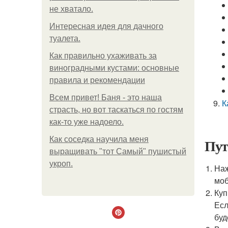
не хватало.
Интересная идея для дачного
туалета.
Как правильно ухаживать за
виноградными кустами: основные
правила и рекомендации
Всем привет! Баня - это наша
К
страсть, но вот таскаться по гостям
как-то уже надоело.
Как соседка научила меня
Пут
выращивать "тот Самый" пушистый
укроп.
Наж
моб
Куп
Есл
буд