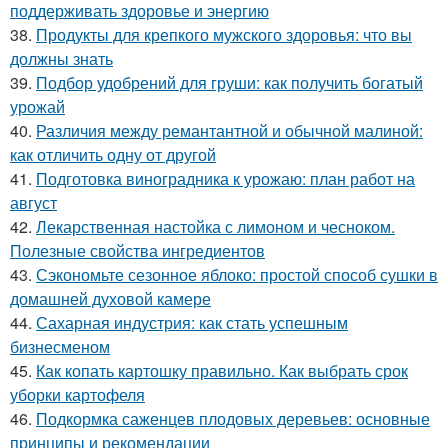
поддерживать здоровье и энергию
38.
Продукты для крепкого мужского здоровья: что вы
должны знать
39.
Подбор удобрений для груши: как получить богатый
урожай
40.
Различия между ремантантной и обычной малиной:
как отличить одну от другой
41.
Подготовка виноградника к урожаю: план работ на
август
42.
Лекарственная настойка с лимоном и чесноком.
Полезные свойства ингредиентов
43.
Сэкономьте сезонное яблоко: простой способ сушки в
домашней духовой камере
44.
Сахарная индустрия: как стать успешным
бизнесменом
45.
Как копать картошку правильно. Как выбрать срок
уборки картофеля
46.
Подкормка саженцев плодовых деревьев: основные
принципы и рекомендации