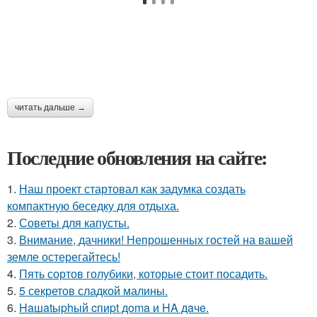
читать дальше →
Последние обновления на сайте:
1.
Наш проект стартовал как задумка создать
компактную беседку для отдыха.
2.
Советы для капусты.
3.
Внимание, дачники! Непрошенных гостей на вашей
земле остерегайтесь!
4.
Пять сортов голубики, которые стоит посадить.
5.
5 секретов сладкой малины.
6.
Haшatыphый cпиpt дoma и HA дaчe.