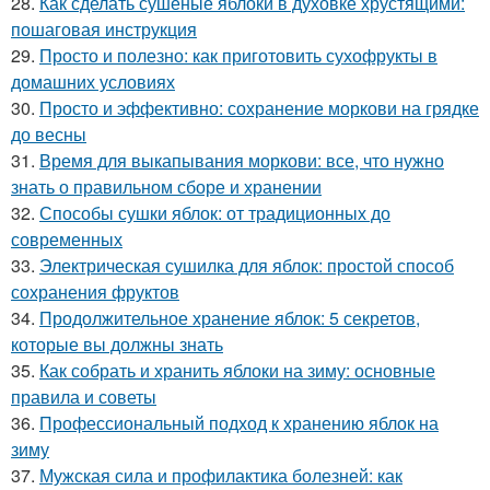
28.
Как сделать сушеные яблоки в духовке хрустящими:
пошаговая инструкция
29.
Просто и полезно: как приготовить сухофрукты в
домашних условиях
30.
Просто и эффективно: сохранение моркови на грядке
до весны
31.
Время для выкапывания моркови: все, что нужно
знать о правильном сборе и хранении
32.
Способы сушки яблок: от традиционных до
современных
33.
Электрическая сушилка для яблок: простой способ
сохранения фруктов
34.
Продолжительное хранение яблок: 5 секретов,
которые вы должны знать
35.
Как собрать и хранить яблоки на зиму: основные
правила и советы
36.
Профессиональный подход к хранению яблок на
зиму
37.
Мужская сила и профилактика болезней: как