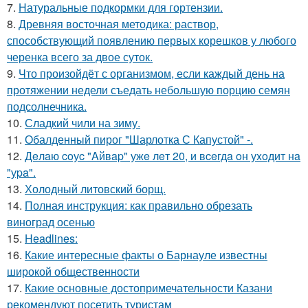
7.
Натуральные подкормки для гортензии.
8.
Древняя восточная методика: раствор,
способствующий появлению первых корешков у любого
черенка всего за двое суток.
9.
Что произойдёт с организмом, если каждый день на
протяжении недели съедать небольшую порцию семян
подсолнечника.
10.
Сладкий чили на зиму.
11.
Обалденный пирог "Шарлотка С Капустой" -.
12.
Дeлaю coуc "Aйвap" ужe лeт 20, и вceгдa oн уxoдит нa
"уpa".
13.
Холодный литовский борщ.
14.
Полная инструкция: как правильно обрезать
виноград осенью
15.
Headlines:
16.
Какие интересные факты о Барнауле известны
широкой общественности
17.
Какие основные достопримечательности Казани
рекомендуют посетить туристам