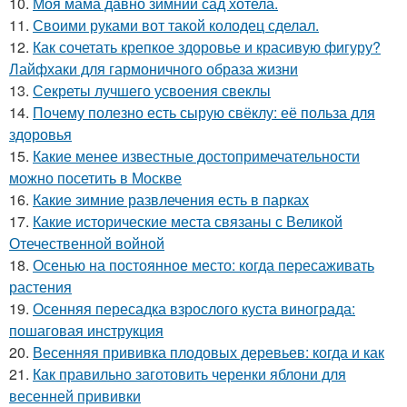
10.
Моя мама давно зимний сад хотела.
11.
Своими руками вот такой колодец сделал.
12.
Как сочетать крепкое здоровье и красивую фигуру?
Лайфхаки для гармоничного образа жизни
13.
Секреты лучшего усвоения свеклы
14.
Почему полезно есть сырую свёклу: её польза для
здоровья
15.
Какие менее известные достопримечательности
можно посетить в Москве
16.
Какие зимние развлечения есть в парках
17.
Какие исторические места связаны с Великой
Отечественной войной
18.
Осенью на постоянное место: когда пересаживать
растения
19.
Осенняя пересадка взрослого куста винограда:
пошаговая инструкция
20.
Весенняя прививка плодовых деревьев: когда и как
21.
Как правильно заготовить черенки яблони для
весенней прививки