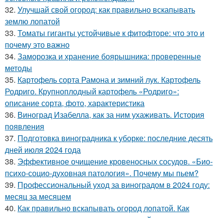
32.
Улучшай свой огород: как правильно вскапывать
землю лопатой
33.
Томаты гиганты устойчивые к фитофторе: что это и
почему это важно
34.
Заморозка и хранение боярышника: проверенные
методы
35.
Картофель сорта Рамона и зимний лук. Картофель
Родриго. Крупноплодный картофель «Родриго»:
описание сорта, фото, характеристика
36.
Виноград Изабелла, как за ним ухаживать. История
появления
37.
Подготовка виноградника к уборке: последние десять
дней июля 2024 года
38.
Эффективное очищение кровеносных сосудов. «Био-
психо-социо-духовная патология». Почему мы пьем?
39.
Профессиональный уход за виноградом в 2024 году:
месяц за месяцем
40.
Как правильно вскапывать огород лопатой. Как