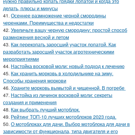
нужно правильно копать грядки лопатой и когда это
делать, плюсы и минусы
41.
Осеннее размножение черной смородины
черенками. Преимущества и недостатки
42.
Увеличьте вашу черную смородину: простой способ
размножения весной и летом
43.
Как перекопать заросший участок лопатой. Как
разработать заросший участок агротехническими
мероприятиями
44.
Настойка восковой моли: новый подход к лечению
45.
Как хранить морковь в холодильнике на зиму.
Способы хранения моркови
46.
Храните морковь вымытой и чищенной. В погребе
47.
Настойка из личинок восковой моли: секреты
создания и применения
48.
Как выбрать лучший мотоблок.
49.
Рейтинг ТОП-10 лучших мотоблоков 2023 года.
50.
О мотоблоках для дачи. Выбор мотоблока для дачи в
зависимости от функционала, типа двигателя и его