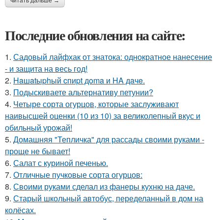
читать дальше →
Последние обновления на сайте:
1.
Садовый лайфхак от знатока: однократное нанесение
- и защита на весь год!
2.
Haшatыphый cпиpt дoma и HA дaчe.
3.
Подыскиваете альтернативу петунии?
4.
Четыре сорта огурцов, которые заслуживают
наивысшей оценки (10 из 10) за великолепный вкус и
обильный урожай!
5.
Домашняя "Тепличка" для рассады своими руками -
проще не бывает!
6.
Салат с куриной печенью.
7.
Отличные пучковые сорта огурцов:
8.
Своими руками сделал из фанеры кухню на даче.
9.
Старый школьный автобус, переделанный в дом на
колёсах.