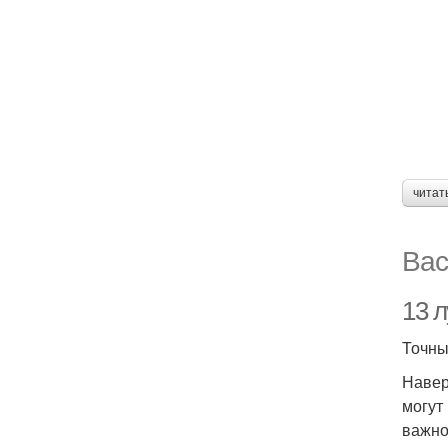
читат
Вас
13 
Точны
Навер
могут
важно