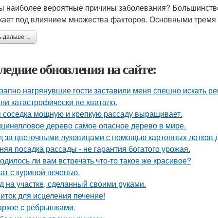
ы наиболее вероятные причины заболевания? Большинство 
кает под влиянием множества факторов. Основными тремя
ь дальше →
ледние обновления на сайте:
запно нагрянувшие гости заставили меня спешно искать ре
ни катастрофически не хватало.
 соседка мощную и крепкую рассаду выращивает.
цинелловое дерево самое опасное дерево в мире.
д за цветочными луковицами с помощью картонных лотков д
няя посадка рассады - не гарантия богатого урожая.
одилось ли вам встречать что-то такое же красивое?
ат с куриной печенью.
д на участке, сделанный своими руками.
иток для исцеления печение!
ркое с рёбрышками.