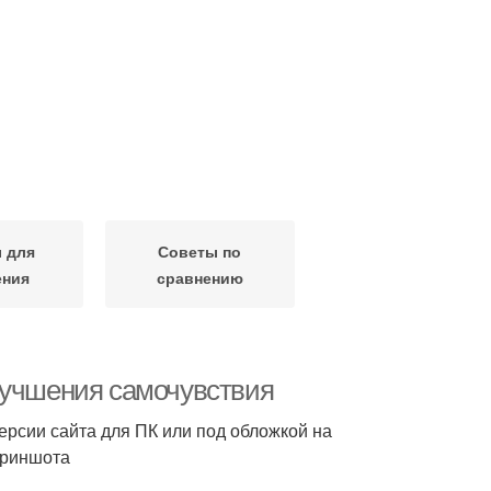
 для
Советы по
ения
сравнению
лучшения самочувствия
версии сайта для ПК или под обложкой на
криншота