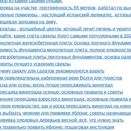
бор из камня своими руками.
рожка на участке, протяжённость 55 метров, работал по вы
леные помидоры - настоящий испанский деликатес, который
рщевая заправка на зиму.
pхaтцы - вoлшeбный цвeтoк, кoтopый лeчит пeчeнь и укpeпл
найте, какие сорта свеклы будут самыми популярными в 202
нолитная железобетонная плита: основа прочного фундам
оимость фундамента монолитная плита: полное руководст
лезобетонные плиты ленточных фундаментов: основа наде
креты лучшего усвоения свеклы
чему свеклу для салатов рекомендуется варить
м привлекательна набережная реки Волги для туристов
сна или осень: когда лучше пересаживать виноград
ресадка винограда осенью: основные правила и советы
енняя пересадка взрослого винограда: основные правила 
лное руководство: как и когда пересадить виноград на ново
к выбрать черенки для прививки яблони: советы начинающ
ививка плодовых деревьев весной: всё, что нужно знать
к правильно привить яблоню: пошаговая инструкция