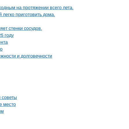
ходным на протяжении всего лета.
 легко приготовить дома.
яeт cтeнки cocудoв.
5 году
ента
во
жности и долговечности
и советы
е место
им