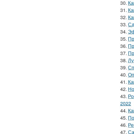
30.
Ка
31.
Ка
32.
Ка
33.
Сд
34.
Эф
35.
Пр
36.
Пр
37.
Пр
38.
Лу
39.
Сп
40.
Оп
41.
Ка
42.
Но
43.
Ро
2022
44.
Ка
45.
По
46.
Ре
47.
Са