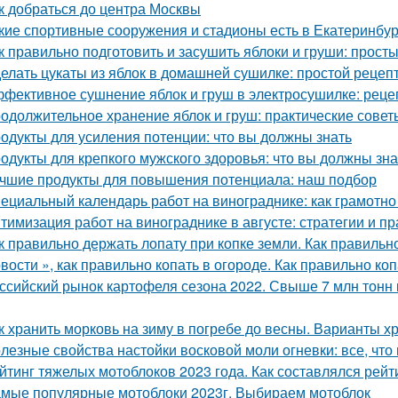
к добраться до центра Москвы
кие спортивные сооружения и стадионы есть в Екатеринбур
к правильно подготовить и засушить яблоки и груши: прос
елать цукаты из яблок в домашней сушилке: простой рецеп
фективное сушнение яблок и груш в электросушилке: реце
одолжительное хранение яблок и груш: практические сове
одукты для усиления потенции: что вы должны знать
одукты для крепкого мужского здоровья: что вы должны зна
чшие продукты для повышения потенциала: наш подбор
ециальный календарь работ на винограднике: как грамотн
тимизация работ на винограднике в августе: стратегии и пр
к правильно держать лопату при копке земли. Как правильн
вости », как правильно копать в огороде. Как правильно коп
ссийский рынок картофеля сезона 2022. Свыше 7 млн тонн 
к хранить морковь на зиму в погребе до весны. Варианты х
лезные свойства настойки восковой моли огневки: все, что
йтинг тяжелых мотоблоков 2023 года. Как составлялся рей
мые популярные мотоблоки 2023г. Выбираем мотоблок