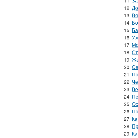
11.
За
12.
До
13.
Вя
14.
Бо
15.
Бa
16.
Уз
17.
Мо
18.
Ст
19.
Же
20.
Се
21.
По
22.
Че
23.
Ве
24.
Пе
25.
Ос
26.
По
27.
Ка
28.
Пр
29.
Ка