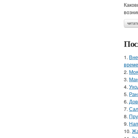
Каков
возни
читат
Пос
1.
Вне
време
2.
Моя
3.
Ман
4.
Ухо
5.
Ран
6.
Дов
7.
Сал
8.
Пру
9.
Нап
10.
Жа