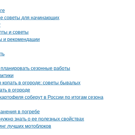
ге
тые советы для начинающих
т
пты и советы
ты и рекомендации
ть
о планировать сезонные работы
актики
о копать в огороде: советы бывалых
ать в огороде
картофеля соберут в России по итогам сезона
ранения в погребе
 нужно знать о ее полезных свойствах
тинг лучших мотоблоков