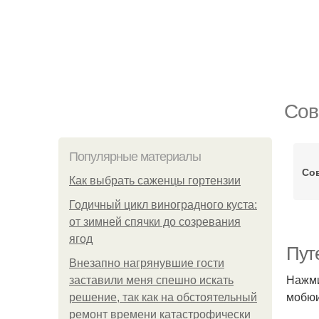
Сов
Популярные материалы
Со
Как выбрать саженцы гортензии
Годичный цикл виноградного куста:
от зимней спячки до созревания
ягод
Пут
Внезапно нагрянувшие гости
Нажми
заставили меня спешно искать
мобюи
решение, так как на обстоятельный
ремонт времени катастрофически