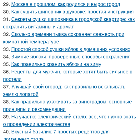
29.
Москва в прошлом: как родился и вырос город
30.
Как сушить шиповник в духовке: простая инструкция
31.
Секреты сушки шиповника в городской квартире: как
сохранить витамины и аромат
32.
Сколько времени тыква сохраняет свежесть при
комнатной температуре
33.
Простой способ сушки яблок в домашних условиях
34.
Зимние яблоки: проверенные способы сохранения
35.
Как правильно хранить яблоки на зиму
36.
Рецепты для мужчин, которые хотят быть сильнее в
постели
37.
Улучшай свой огород: как правильно вскапывать
землю лопатой
38.
Как правильно ухаживать за виноградом: основные
принципы и рекомендации
39.
На участке электрический столб: все, что нужно знать
о проведении электричества
40.
Вкусный базилик: 7 простых рецептов для
домашнего стола