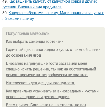
49.
Как защитить капусту от капустной совки и других
гусениц. Внешний вид вредителя
50.
Капуста с яблоками на зиму. Маринованная капуста с
яблоками на зиму
Популярные материалы
Как выбрать саженцы гортензии
Годичный цикл виноградного куста: от зимней спячки
до созревания ягод
Внезапно нагрянувшие гости заставили меня
спешно искать решение, так как на обстоятельный
ремонт времени катастрофически не хватало.
Интересная идея для дачного туалета.
Как правильно ухаживать за виноградными кустами:
основные правила и рекомендации
Всем привет! Баня - это наша страсть, но вот