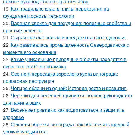
полное руководство по строительству
19.
Как правильно класть плиты перекрытия на
фундамент: основы технологии
20.
Вареная свекла для похудения: полезные свойства и
простые рецепты
21.
Сырая свекла: польза и вред для вашего здоровья
22.
Как развивалась промышленность Северодвинска с
момента его основания
23.
Какие уникальные природные объекты находятся в
окрестностях Стерлитамака
24.
Осенняя пересадка взрослого куста винограда:
пошаговая инструкция
25.
Четыре яблони из одной: История роста и развития
26.
Черенки для весенней прививки: полное руководство
для начинающих
27.
Весенние прививки: как подготовиться и защитить
здоровье
28.
Секреты обрезки винограда: как обеспечить щедрый
урожай каждый год