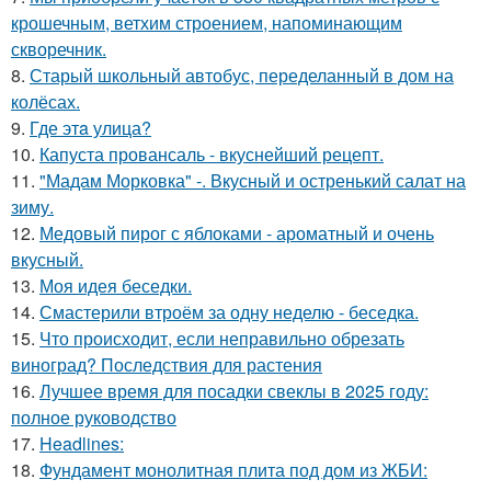
крошечным, ветхим строением, напоминающим
скворечник.
8.
Старый школьный автобус, переделанный в дом на
колёсах.
9.
Где этa улица?
10.
Капуста провансаль - вкуснейший рецепт.
11.
"Мадам Морковка" -. Вкусный и остренький салат на
зиму.
12.
Медовый пирог с яблоками - ароматный и очень
вкусный.
13.
Моя идея беседки.
14.
Смастерили втроём за одну неделю - беседка.
15.
Что происходит, если неправильно обрезать
виноград? Последствия для растения
16.
Лучшее время для посадки свеклы в 2025 году:
полное руководство
17.
Headlines:
18.
Фундамент монолитная плита под дом из ЖБИ: