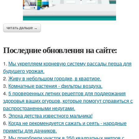
читать дальше →
Последние обновления на сайте:
1.
Мы укрепляем корневую систему рассады перца для
будущего урожая.
2.
Живу в небольшом городке, в квартире.
3.
Комнатные растения - фильтры воздуха.
4.
5 проверенных летних рецептов для поддержания
здоровья ваших огурцов, которые помогут справиться с
распространенными недугами.
5.
Эпоха детства известного мальчика!
6.
Когда не рекомендуется сажать и сеять - народные
приметы для дачников.
7.
Мы приобрели участок в 350 квадратных метров с