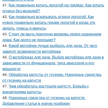
41.
Как правильно копать лопатой на грядках. Как копать
огород без мозолей?
42.
Как правильно вскапывать огород лопатой. Как
нужно правильно копать грядки лопатой и когда это
делать, плюсы и минусы
43.
Стоит ли мыть покупную морковь перед хранением
дома. Как долго не пропадет?
44.
Какой мотоблок лучше выбрать для дачи. От чего
зависят возможности мотоблока
45.
О мотоблоках для дачи. Выбор мотоблока для дачи в
зависимости от функционала, типа двигателя и его
мощности
46.
Обработка капусты от гусениц. Народные средства
от гусениц на капусте
47.
Чем обработать растущую капусту. Борьба с
вредителями капусты
48.
Народные средства от гусениц на капусте.
Добавление статьи в новую подборку