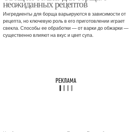
неожиданных рецептов
Ингредиенты для борща варьируются в зависимости от
рецепта, но ключевую роль в его приготовлении играет
Овощи для
свекла. Способы ее обработки — от варки до обжарки —
Овощи с медом
разнообразия
существенно влияют на вкус и цвет супа.
Овощи с тофу