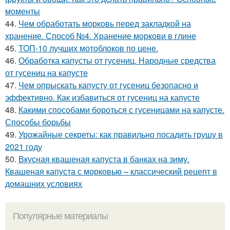
моменты
44.
Чем обработать морковь перед закладкой на
хранение. Способ №4. Хранение моркови в глине
45.
ТОП-10 лучших мотоблоков по цене.
46.
Обработка капусты от гусениц. Народные средства
от гусениц на капусте
47.
Чем опрыскать капусту от гусениц безопасно и
эффективно. Как избавиться от гусениц на капусте
48.
Какими способами бороться с гусеницами на капусте.
Способы борьбы
49.
Урожайные секреты: как правильно посадить грушу в
2021 году
50.
Вкусная квашеная капуста в банках на зиму.
Квашеная капуста с морковью – классический рецепт в
домашних условиях
Популярные материалы