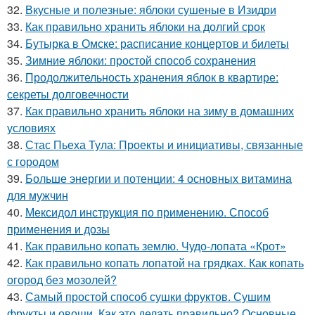
32.
Вкусные и полезные: яблоки сушеные в Изидри
33.
Как правильно хранить яблоки на долгий срок
34.
Бутырка в Омске: расписание концертов и билеты
35.
Зимние яблоки: простой способ сохранения
36.
Продолжительность хранения яблок в квартире:
секреты долговечности
37.
Как правильно хранить яблоки на зиму в домашних
условиях
38.
Стас Пьеха Тула: Проекты и инициативы, связанные
с городом
39.
Больше энергии и потенции: 4 основных витамина
для мужчин
40.
Мексидол инструкция по применению. Способ
применения и дозы
41.
Как правильно копать землю. Чудо-лопата «Крот»
42.
Как правильно копать лопатой на грядках. Как копать
огород без мозолей?
43.
Самый простой способ сушки фруктов. Сушим
фрукты и овощи. Как это делать правильно? Основные