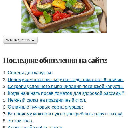
читать дальше →
Последние обновления на сайте:
1.
Советы для капусты.
2.
Почему желтеют листья у рассады томатов - 6 причин.
3.
Секреты успешного выращивания пекинской капусты.
4.
Когда начинать посев томатов для здоровой рассады?
5.
Нежный салат на праздничный стол.
6.
Отличные пучковые сорта огурцов:
7.
Вот почему можно и нужно употреблять сырую тыкву!
8.
За три года.
9.
Ароматный хлеб в пакете.