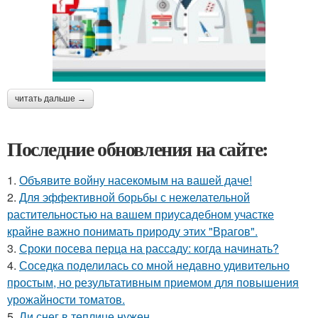
читать дальше →
Последние обновления на сайте:
1.
Объявите войну насекомым на вашей даче!
2.
Для эффективной борьбы с нежелательной
растительностью на вашем приусадебном участке
крайне важно понимать природу этих "Врагов".
3.
Сроки посева перца на рассаду: когда начинать?
4.
Соседка поделилась со мной недавно удивительно
простым, но результативным приемом для повышения
урожайности томатов.
5.
Ли снег в теплице нужен.