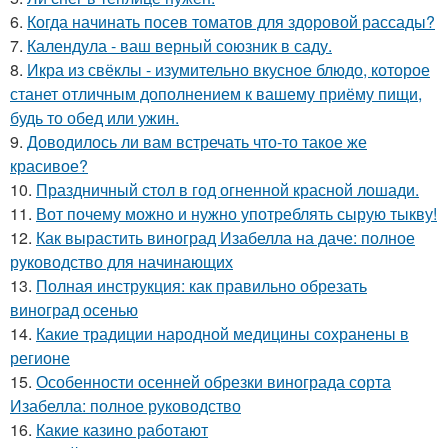
6.
Когда начинать посев томатов для здоровой рассады?
7.
Календула - ваш верный союзник в саду.
8.
Икра из свёклы - изумительно вкусное блюдо, которое
станет отличным дополнением к вашему приёму пищи,
будь то обед или ужин.
9.
Доводилось ли вам встречать что-то такое же
красивое?
10.
Праздничный стол в год огненной красной лошади.
11.
Вот почему можно и нужно употреблять сырую тыкву!
12.
Как вырастить виноград Изабелла на даче: полное
руководство для начинающих
13.
Полная инструкция: как правильно обрезать
виноград осенью
14.
Какие традиции народной медицины сохранены в
регионе
15.
Особенности осенней обрезки винограда сорта
Изабелла: полное руководство
16.
Какие казино работают