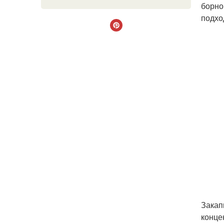
борно
подхо
Закап
конце