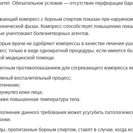
итет. Обязательное условие — отсутствие перфорации бар
вающий компресс с борным спиртом показан при наружном от
ронической фазах. Компресс способствует повышению лока
ые уничтожают болезнетворных агентов.
орые врачи не одобряют компрессы в качестве лечения уш
есс только в виде однократной процедуры, если имеется бо
ой медицинской помощи.
ютным противопоказанием для согревающего компресса яв
ивный воспалительный процесс;
етечение;
ункулез кожи лица;
акже повышенная температура тела.
олнение данного требования может усугубить патологичес
онки.
ды, пропитанные борным спиртом, ставят в случае, когда е