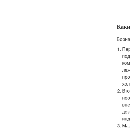
Каки
Борна
Пер
под
ком
леж
про
хол
Вто
нео
впе
дез
инд
Маз