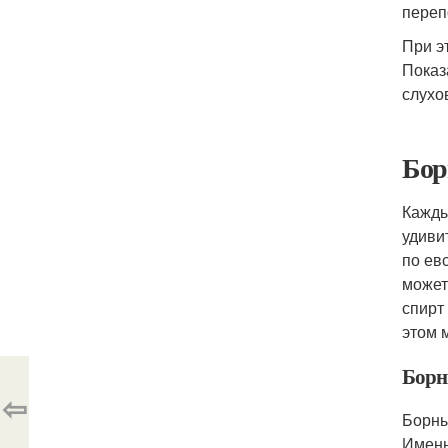
переп
При э
Показ
слухо
Бор
Кажды
удиви
по ев
может
спирт
этом 
Борн
⇦
Борны
Именн