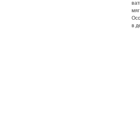
ват
мяг
Осо
в д