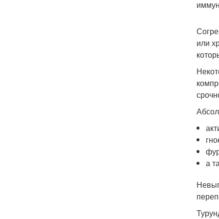
иммун
Согре
или х
котор
Некот
компр
срочн
Абсол
акт
гно
фур
а т
Невып
переп
Турун