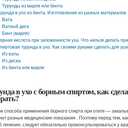
Турунды из марли или бинта
урунда в ухо из бинта. Изготовление из разных материалов
Вата
Ватный диск
Бинт (марля)
орная кислота при заложенности уха. Что нельзя делать пр
пиртовая турунда в ухо. Как своими руками сделать для уш
Из ваты
Из диска
Из бинта или марли
унда в ухо с борным спиртом, как сдела
рать?
ри способа применения борного спирта при отите — закап
ют разные медицинские показания . Поэтому перед тем, ка
б лечения, следует обязательно проконсультироваться у вра