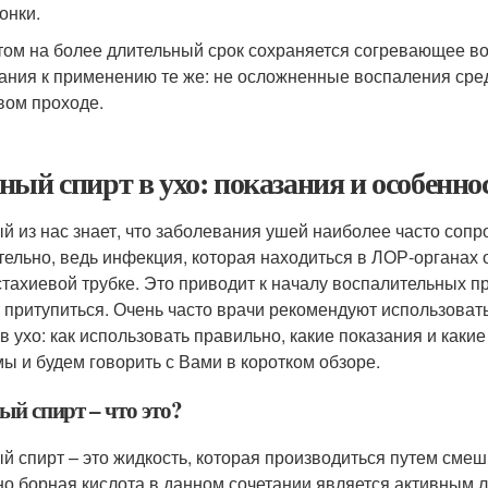
онки.
том на более длительный срок сохраняется согревающее во
ания к применению те же: не осложненные воспаления сред
вом проходе.
ный спирт в ухо: показания и особенн
й из нас знает, что заболевания ушей наиболее часто соп
тельно, ведь инфекция, которая находиться в ЛОР-органах о
стахиевой трубке. Это приводит к началу воспалительных пр
 притупиться. Очень часто врачи рекомендуют использоват
 в ухо: как использовать правильно, какие показания и как
мы и будем говорить с Вами в коротком обзоре.
ый спирт – что это?
й спирт – это жидкость, которая производиться путем смеш
о борная кислота в данном сочетании является активным 