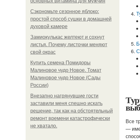
основных витамина для мужчин
Сэкономьте сезонное яблоко:
Т
простой способ сушки в домашней
духовой камере
Замиокулькас желтеют и сохнут
Б
листья. Почему листочки меняют
С
свой окрас
Купить семена Помидоры
Малиновое чудо Новое. Томат
Малиновое чудо Новое (Сады
России)
Внезапно нагрянувшие гости
Тур
заставили меня спешно искать
выб
решение, так как на обстоятельный
ремонт времени катастрофически
Все т
не хватало.
— име
спосо