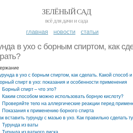
ЗЕЛЁНЫЙ САД
всё для дачи и сада
главная
новости
статьи
унда в ухо с борным спиртом, как сде
рать?
ержание
урунда в ухо с борным спиртом, как сделать. Какой способ и
орный спирт в ухо: показания и особенности применения
Борный спирт – что это?
Каким способом можно использовать борную кислоту?
Проверяйте тело на аллергические реакции перед приме
Показания к применению борного спирта
ак вставить турунду с мазью в ухо. Как правильно сделать т
Турунда из ваты
Турунда из ватного диска