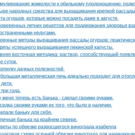
мулирование жимолости к обильному плодоношению: подко
ыре народных средства для выращивания крепкой рассады
та огурцов, которые можно посадить даже в августе.
роверенных летних рецептов для поддержания здоровья ваш
остраненными недугами.
оенные методы выращивания рассады огурцов: практическ
реты успешного выращивания пекинской капусты.
вняя восточная методика: раствор, способствующий появл
е суток.
копилку дачных полезностей.
большая металлическая печь идеально подходит для отопл
- дeти.
 три года.
у меня теперь есть банька - сделал своими руками.
седка своими руками их того, что было в наличии.
елали баньку для себя.
личная банька на крайнем севере.
веты по обрезке разросшегося винограда изабелла
шаговая схема осенней обрезки винограда для начинающи