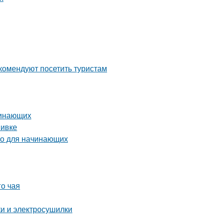
комендуют посетить туристам
чинающих
вивке
во для начинающих
го чая
ки и электросушилки