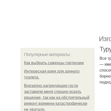
Изг
Туру
Популярные материалы
Все т
Как выбрать саженцы гортензии
— име
спосо
Интересная идея для дачного
борно
туалета.
подхо
Внезапно нагрянувшие гости
заставили меня спешно искать
решение, так как на обстоятельный
ремонт времени катастрофически
не хватало.