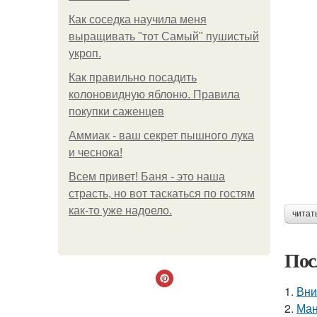
Как соседка научила меня
выращивать "тот Самый" пушистый
укроп.
Как правильно посадить
колоновидную яблоню. Правила
покупки саженцев
Аммиак - ваш секрет пышного лука
и чеснока!
Всем привет! Баня - это наша
страсть, но вот таскаться по гостям
как-то уже надоело.
читат
Пос
1.
Вни
2.
Ман