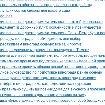
к правильно обрезать виноградные лозы каждый год
 лучших сортов свеклы для вашего сада
adlines:
кие основные достопримечательности есть в Архангельске
ндамент из дорожных плит: особенности и преимущества
кие основные достопримечательности Санкт-Петербурга ре
ресадка винограда: необходимость или выбор
ресаживаем виноград осенью: все за и против
кие прогулочные маршруты рекомендуют в Томске
ренки для весенней прививки: полное руководство для на
тимальное время для подготовки черенков к весенней при
к правильно привить яблоню весной: пошаговое руководст
лное руководство по подготовке винограда к зиме осенью
лное руководство: как подготовить виноград к зимовке
нтябрь в винограднике: как подготовиться к урожаю
к правильно сушить шиповник дома для вкусного и полезно
к сушить шиповник в домашних условиях на зиму
шка яблок в домашних условиях: простой способ без духов