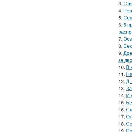
3.
Сти
4.
Чет
5.
Сор
6.
5 п
распр
7.
Осв
8.
Сек
9.
Дре
за дво
10.
В 
11.
Не
12.
Д 
13.
За
14.
И 
15.
Бе
16.
Сд
17.
От
18.
Со
19.
По