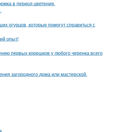
рмка в период цветения.
.
их огурцов, которые помогут справиться с
ий опыт!
ению первых корешков у любого черенка всего
ения загородного дома или мастерской.
х