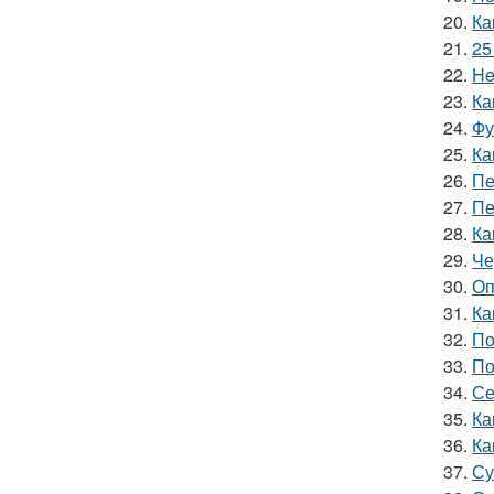
20.
Ка
21.
25
22.
He
23.
Ка
24.
Фу
25.
Ка
26.
Пе
27.
Пе
28.
Ка
29.
Че
30.
Оп
31.
Ка
32.
По
33.
По
34.
Се
35.
Ка
36.
Ка
37.
Су