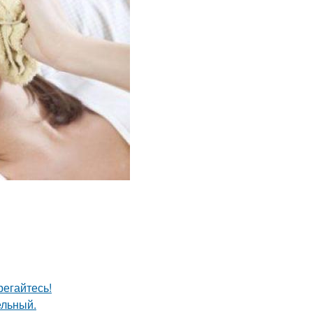
егайтесь!
ельный.