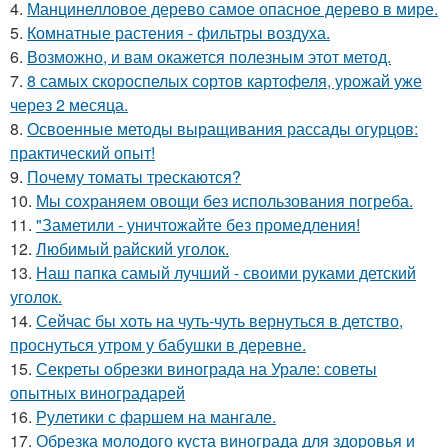
4.
Манцинелловое дерево самое опасное дерево в мире.
5.
Комнатные растения - фильтры воздуха.
6.
Возможно, и вам окажется полезным этот метод.
7.
8 самых скороспелых сортов картофеля, урожай уже
через 2 месяца.
8.
Освоенные методы выращивания рассады огурцов:
практический опыт!
9.
Почему томаты трескаются?
10.
Мы сохраняем овощи без использования погреба.
11.
"Заметили - уничтожайте без промедления!
12.
Любимый райский уголок.
13.
Наш папка самый лучший - своими руками детский
уголок.
14.
Сейчас бы хоть на чуть-чуть вернуться в детство,
проснуться утром у бабушки в деревне.
15.
Секреты обрезки винограда на Урале: советы
опытных виноградарей
16.
Рулетики с фаршем на мангале.
17.
Обрезка молодого куста винограда для здоровья и