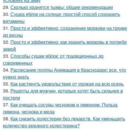
условиях на зиму
29.
Сколько хранятся тыквы: общие рекомендации
30.
Сушка яблок на солнце: простой способ сохранить
витамины
31.
Просто и эффективно: сохранение моркови на грядке
до весны
32.
Просто и эффективно: как хранить морковь в погребе
зимой
33.
Способы сушки яблок: от традиционных до
современных
34.
Расписание группы Анимация в Краснодаре: все, что
нужно знать
35.
Как растянуть удовольствие от урожая на всю осень
36.
Рецепты для мужчин, которые хотят быть сильнее в
постели
37.
Как очищать сосуды чесноком и лимоном. Польза
лимона, чеснока и меда
38.
Как снизить холестерин без лекарств. Как уменьшить
количество вредного холестерина?