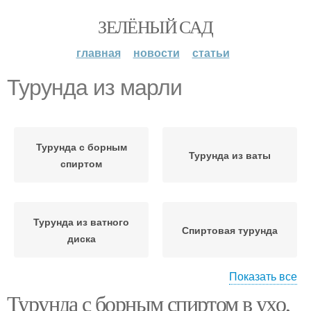
ЗЕЛЁНЫЙ САД
главная
новости
статьи
Турунда из марли
Турунда с борным
Турунда из ваты
спиртом
Турунда из ватного
Спиртовая турунда
диска
Показать все
Турунда с борным спиртом в ухо,
Турунда в
Турунда в ухо