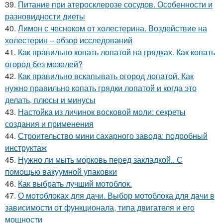
39.
Питание при атеросклерозе сосудов. Особенности и
разновидности диеты
40.
Лимон с чесноком от холестерина. Воздействие на
холестерин – обзор исследований
41.
Как правильно копать лопатой на грядках. Как копать
огород без мозолей?
42.
Как правильно вскапывать огород лопатой. Как
нужно правильно копать грядки лопатой и когда это
делать, плюсы и минусы
43.
Настойка из личинок восковой моли: секреты
создания и применения
44.
Строительство мини сахарного завода: подробный
инструктаж
45.
Нужно ли мыть морковь перед закладкой.. С
помощью вакуумной упаковки
46.
Как выбрать лучший мотоблок.
47.
О мотоблоках для дачи. Выбор мотоблока для дачи в
зависимости от функционала, типа двигателя и его
мощности