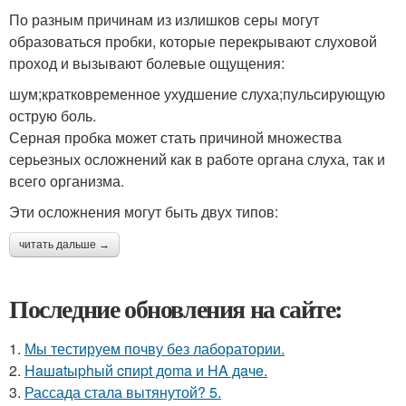
По разным причинам из излишков серы могут
образоваться пробки, которые перекрывают слуховой
проход и вызывают болевые ощущения:
шум;кратковременное ухудшение слуха;пульсирующую
острую боль.
Серная пробка может стать причиной множества
серьезных осложнений как в работе органа слуха, так и
всего организма.
Эти осложнения могут быть двух типов:
читать дальше →
Последние обновления на сайте:
1.
Мы тестируем почву без лаборатории.
2.
Haшatыphый cпиpt дoma и HA дaчe.
3.
Рассада стала вытянутой? 5.