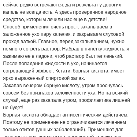
сейчас редко встречаются, да и результат у дорогих
капель не всегда есть. А здесь проверенное народное
средство, которым лечили нас еще в детстве!
Способ применения очень прост, закапываем в
заложенное ухо пару капелек, и закрываем слуховой
проход ваткой. Главное, перед закапыванием, нужно
немного согреть раствор. Набрав в пипетку жидкость, я
зажимаю ее в ладони, чтоб раствор был тепленький.
После попадания жидкости в ухо, начинается
согревающий эффект. Кстати, борная кислота, имеет
ярко выраженный спиртовой запах.
Закапав вечером борную кислоту, утром проснулась
совсем без признаков заложенности уха. Но на всякий
случай, еще раз закапала утром, профилактика лишней
не будет!
Борная кислота обладает антисептическим действием.
Поэтому ее применение не ограничивается лечением
только отитов (ушных заболеваний). Применяют для
лечения экзем, дерматитов, опрелостей, и даже для