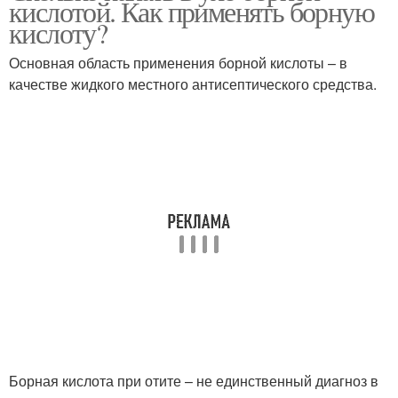
кислотой. Как применять борную
условиях
кислоту?
Основная область применения борной кислоты – в
Кислота при
качестве жидкого местного антисептического средства.
Кислота на ватку
заложенности
Борная кислота при отите – не единственный диагноз в