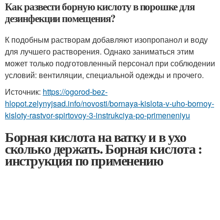
Как развести борную кислоту в порошке для
дезинфекции помещения?
К подобным растворам добавляют изопропанол и воду
для лучшего растворения. Однако заниматься этим
может только подготовленный персонал при соблюдении
условий: вентиляции, специальной одежды и прочего.
Источник:
https://ogorod-bez-
hlopot.zelynyjsad.info/novosti/bornaya-kislota-v-uho-bornoy-
kisloty-rastvor-spirtovoy-3-instrukciya-po-primeneniyu
Борная кислота на ватку и в ухо
сколько держать. Борная кислота :
инструкция по применению