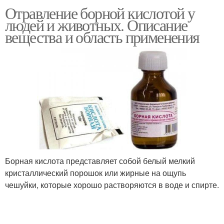
Отравление борной кислотой у
Кислота в ухо
Кислота при болезнях
людей и животных. Описание
вещества и область применения
Кислота на ватку
Кислота для уха
Борная кислота представляет собой белый мелкий
кристаллический порошок или жирные на ощупь
чешуйки, которые хорошо растворяются в воде и спирте.