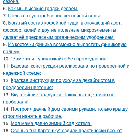
сезона.
6.
Как мы высокие грядки делаем.
7.
Польза от употребления чесночной воды.
8.
Богатый состав кофейной гущи, включающий азот,
фосфор, калий и другие полезные микроэлементы,
делает её прекрасным органическим удобрением.
9.
Из косточки финика возможно вырастить финиковую
пальму.
10.
"Заметили - уничтожайте без промедления!
11.
Базовая конструкция реализована по проверенной и
надежной схеме:
12.
Краткая инструкция по уходу за декабристом в
преддверии цветения:
13.
Вкуснейшие оладушки. Таких вы еще точно не
пробовали!
14.
Построил дачный дом своими руками, только крышу
строили нанятые рабочие.
15.
Моя мама давно зимний сад хотела.
16.
Oceнью "нa Кapтошку" eздили пpaктичecки вce, от