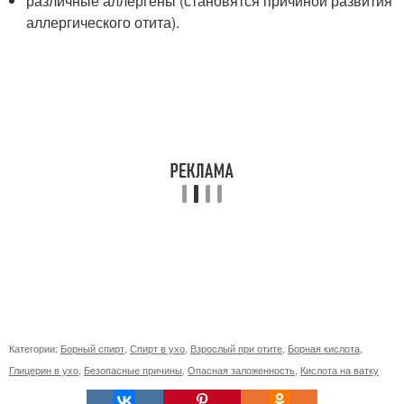
различные аллергены (становятся причиной развития
аллергического отита).
Категории:
Борный спирт
,
Спирт в ухо
,
Взрослый при отите
,
Борная кислота
,
Глицерин в ухо
,
Безопасные причины
,
Опасная заложенность
,
Кислота на ватку