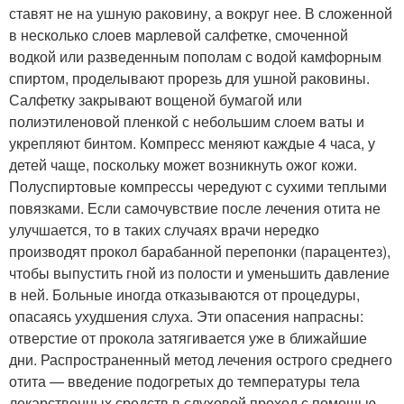
ставят не на ушную раковину, а вокруг нее. В сложенной
в несколько слоев марлевой салфетке, смоченной
водкой или разведенным пополам с водой камфорным
спиртом, проделывают прорезь для ушной раковины.
Салфетку закрывают вощеной бумагой или
полиэтиленовой пленкой с небольшим слоем ваты и
укрепляют бинтом. Компресс меняют каждые 4 часа, у
детей чаще, поскольку может возникнуть ожог кожи.
Полуспиртовые компрессы чередуют с сухими теплыми
повязками. Если самочувствие после лечения отита не
улучшается, то в таких случаях врачи нередко
производят прокол барабанной перепонки (парацентез),
чтобы выпустить гной из полости и уменьшить давление
в ней. Больные иногда отказываются от процедуры,
опасаясь ухудшения слуха. Эти опасения напрасны:
отверстие от прокола затягивается уже в ближайшие
дни. Распространенный метод лечения острого среднего
отита — введение подогретых до температуры тела
лекарственных средств в слуховой проход с помощью