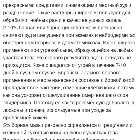
прекрасными средствами, снимающими местный зуд и
раздражение. Такие растворы широко используют для
обработки гнойных ран и в качестве ушных капель.
2-10% борная или борно-цинковая мази прекрасно
снимают зуд и шелушения при экземах и нейродермитах,
обостренном псориазе и дерматомикозах. Их же широко
применяют при угревой сыпи, образующейся на любых
участках тела. Но скорого результата здесь ожидать не
приходится. Кожа очищается от угрей в течение 7-10
дней в лучшем случае. Впрочем, с самого первого
применения в месте нанесения составов с борной к-той
пропадают все бактерии, отмершие клетки кожи, потому
как она ускоряет отшелушивание омертвевшего слоя
эпидермиса. Поэтому ее часто рекомендую добавлять в
лосьоны и тоники, используемые при уходе за
проблемной кожей.
5% борная мазь прекрасно справляется с трещинами и
излишней сухостью кожи на любых участках тела.
Ванночки с борной и лимонной к-той прекрасно