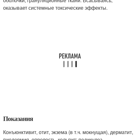
оболочки, грануляционные ткани. Всасываясь,
оказывает системные токсические эффекты.
Показания
Конъюнктивит, отит, экзема (в т.ч. мокнущая), дерматит,
пиодермия, опрелость, кольпит; педикулез.