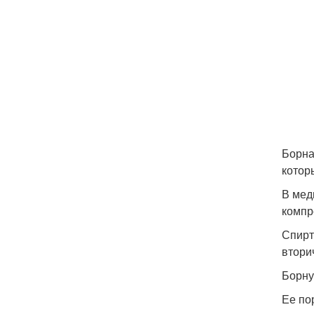
Борна
котор
В мед
компр
Спирт
втори
Борну
Ее по