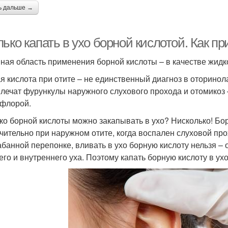
ь дальше →
ько капать в ухо борной кислотой. Как п
ная область применения борной кислоты – в качестве жидко
я кислота при отите – не единственный диагноз в оторинол
 лечат фурункулы наружного слухового прохода и отомикоз 
флорой.
ко борной кислоты можно закапывать в ухо? Нисколько! Бо
чительно при наружном отите, когда воспален слуховой про
абанной перепонке, вливать в ухо борную кислоту нельзя –
его и внутреннего уха. Поэтому капать борную кислоту в ух