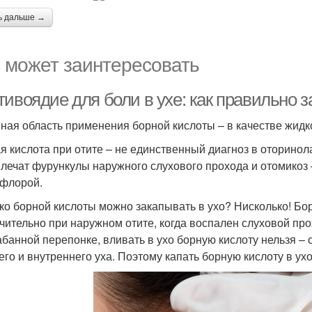
ь дальше →
 может заинтересовать
тивоядие для боли в ухе: как правильно 
ная область применения борной кислоты – в качестве жидко
я кислота при отите – не единственный диагноз в оторинол
 лечат фурункулы наружного слухового прохода и отомикоз 
флорой.
ко борной кислоты можно закапывать в ухо? Нисколько! Бо
чительно при наружном отите, когда воспален слуховой про
абанной перепонке, вливать в ухо борную кислоту нельзя –
его и внутреннего уха. Поэтому капать борную кислоту в ух