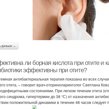
ь дальше →
ективна ли борная кислота при отите и к
ибиотики эффективны при отите?
темная антибактериальная терапия показана во всех случая
его отита, – говорит врач-оториноларинголог Светлана Кова
одефицитными состояниями. При легком течении отита (от
ого синдрома, гипертермии до 38 °С) от назначения антиби
ствии положительной динамики в течение 48 часов следует 