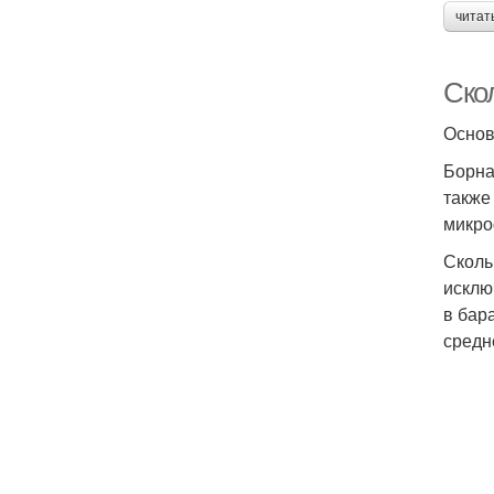
читат
Скол
Основ
Борна
также
микро
Сколь
исклю
в бар
средн