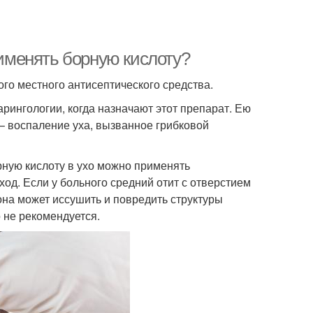
рименять борную кислоту?
го местного антисептического средства.
арингологии, когда назначают этот препарат. Ею
– воспаление уха, вызванное грибковой
рную кислоту в ухо можно применять
ход. Если у больного средний отит с отверстием
 она может иссушить и повредить структуры
о не рекомендуется.