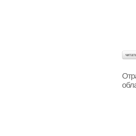
читат
Отр
обл