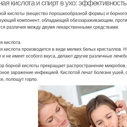
ая кислота и спирт в ухо: эффективность
ной кислоты (вещество порошкообразной формы) и борного 
вующий компонент, обладающий обеззараживающим, проти
ся различия между двумя лекарственными средствами.
я кислота
я кислота производится в виде мелких белых кристаллов. Н
т и не имеет особого вкуса, делают другие различные лечеб
ор борной кислоты прекращает распространение микробов,
рное заражение инфекцией. Кислотой лечат болезни ушей
же, полощут горло.