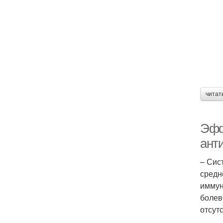
читат
Эфф
ант
– Сис
средн
иммун
болев
отсут