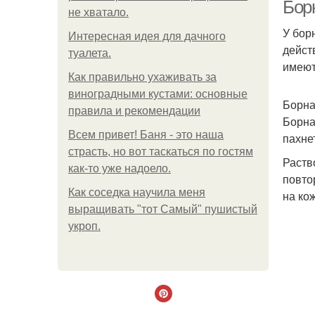
Борн
не хватало.
У бор
Интересная идея для дачного
дейст
туалета.
имеют
Как правильно ухаживать за
виноградными кустами: основные
Борна
правила и рекомендации
Борна
Всем привет! Баня - это наша
пахне
страсть, но вот таскаться по гостям
Раств
как-то уже надоело.
повто
Как соседка научила меня
на ко
выращивать "тот Самый" пушистый
укроп.